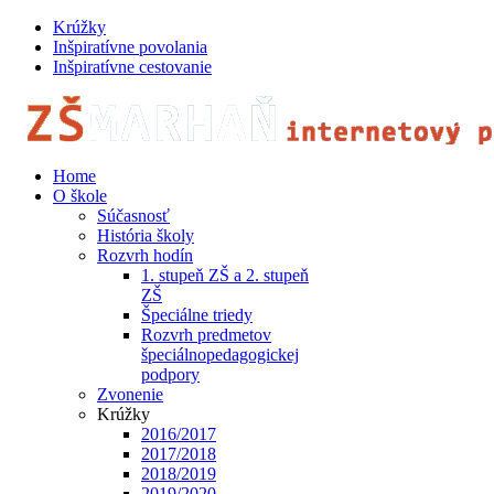
Krúžky
Inšpiratívne povolania
Inšpiratívne cestovanie
Home
O škole
Súčasnosť
História školy
Rozvrh hodín
1. stupeň ZŠ a 2. stupeň
ZŠ
Špeciálne triedy
Rozvrh predmetov
špeciálnopedagogickej
podpory
Zvonenie
Krúžky
2016/2017
2017/2018
2018/2019
2019/2020