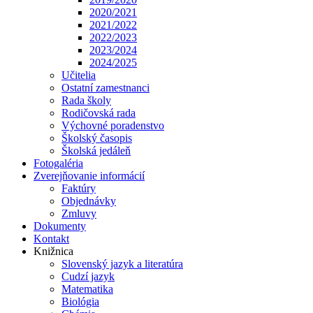
2020/2021
2021/2022
2022/2023
2023/2024
2024/2025
Učitelia
Ostatní zamestnanci
Rada školy
Rodičovská rada
Výchovné poradenstvo
Školský časopis
Školská jedáleň
Fotogaléria
Zverejňovanie informácií
Faktúry
Objednávky
Zmluvy
Dokumenty
Kontakt
Knižnica
Slovenský jazyk a literatúra
Cudzí jazyk
Matematika
Biológia