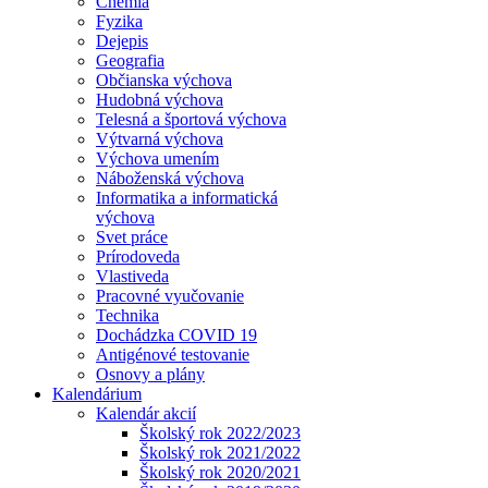
Chémia
Fyzika
Dejepis
Geografia
Občianska výchova
Hudobná výchova
Telesná a športová výchova
Výtvarná výchova
Výchova umením
Náboženská výchova
Informatika a informatická
výchova
Svet práce
Prírodoveda
Vlastiveda
Pracovné vyučovanie
Technika
Dochádzka COVID 19
Antigénové testovanie
Osnovy a plány
Kalendárium
Kalendár akcií
Školský rok 2022/2023
Školský rok 2021/2022
Školský rok 2020/2021