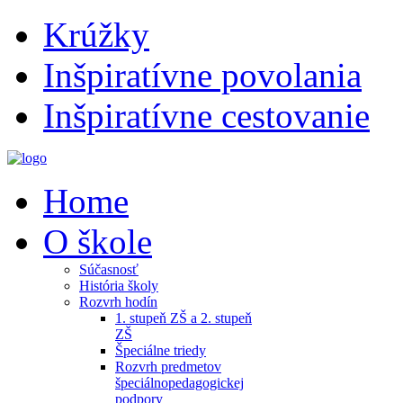
Krúžky
Inšpiratívne povolania
Inšpiratívne cestovanie
Home
O škole
Súčasnosť
História školy
Rozvrh hodín
1. stupeň ZŠ a 2. stupeň
ZŠ
Špeciálne triedy
Rozvrh predmetov
špeciálnopedagogickej
podpory