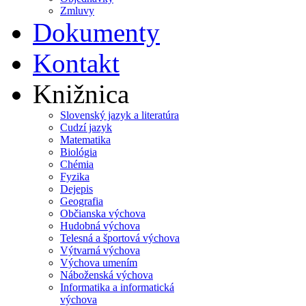
Zmluvy
Dokumenty
Kontakt
Knižnica
Slovenský jazyk a literatúra
Cudzí jazyk
Matematika
Biológia
Chémia
Fyzika
Dejepis
Geografia
Občianska výchova
Hudobná výchova
Telesná a športová výchova
Výtvarná výchova
Výchova umením
Náboženská výchova
Informatika a informatická
výchova