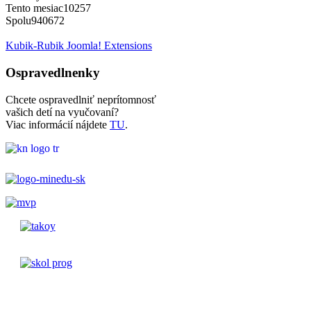
Tento mesiac
10257
Spolu
940672
Kubik-Rubik Joomla! Extensions
Ospravedlnenky
Chcete ospravedlniť neprítomnosť
vašich detí na vyučovaní?
Viac informácií nájdete
TU
.