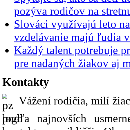
pozýva rodičov na stretn
Slováci využívajú leto n
vzdelávanie majú ľudia 
Každý talent potrebuje pr
pre nadaných žiakov aj 
Kontakty
Vážení rodičia, milí žiac
podľa najnovších usmer