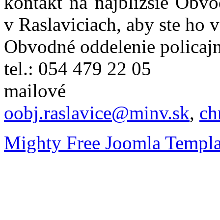
kontakt na najbližšie Obvo
v Raslaviciach, aby ste ho 
Obvodné oddelenie policajn
tel.: 054 479 22 05
mailové
oobj.raslavice@minv.sk
,
ch
Mighty Free Joomla Templa