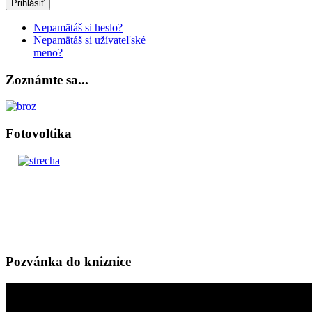
Prihlásiť
Nepamätáš si heslo?
Nepamätáš si užívateľské
meno?
Zoznámte sa...
Fotovoltika
Pozvánka do kniznice