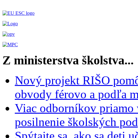
Z ministerstva školstva...
Nový projekt RIŠO pomôž
obvody férovo a podľa m
Viac odborníkov priamo 
posilnenie školských po
Spýtajte sa, ako sa deti 