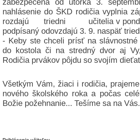
zabezpečená od utorka 3. septemb
nahlásenie do ŠKD rodičia vyplnia záp
rozdajú triedni učitelia v pondelo
podpísaný odovzdajú 3. 9. naspäť trie
- Keby ste chceli prísť na slávnostné
do kostola či na stredný dvor aj Vy,
Rodičia prvákov pôjdu so svojím dieťať
Všetkým Vám, žiaci i rodičia, prajeme
nového školského roka a počas celé
Božie požehnanie... Tešíme sa na Vás..