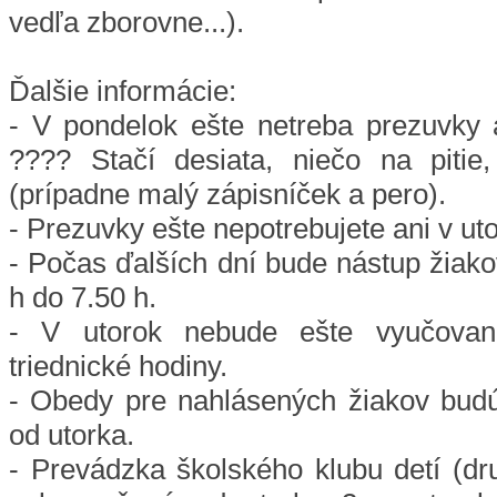
vedľa zborovne...).
Ďalšie informácie:
- V pondelok ešte netreba prezuvky a
???? Stačí desiata, niečo na piti
(prípadne malý zápisníček a pero).
- Prezuvky ešte nepotrebujete ani v uto
- Počas ďalších dní bude nástup žiako
h do 7.50 h.
- V utorok nebude ešte vyučovan
triednické hodiny.
- Obedy pre nahlásených žiakov bud
od utorka.
- Prevádzka školského klubu detí (dr