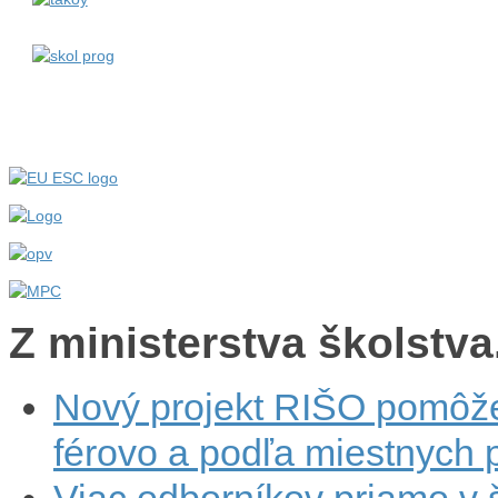
Z ministerstva školstva.
Nový projekt RIŠO pomôže
férovo a podľa miestnych p
Viac odborníkov priamo v 