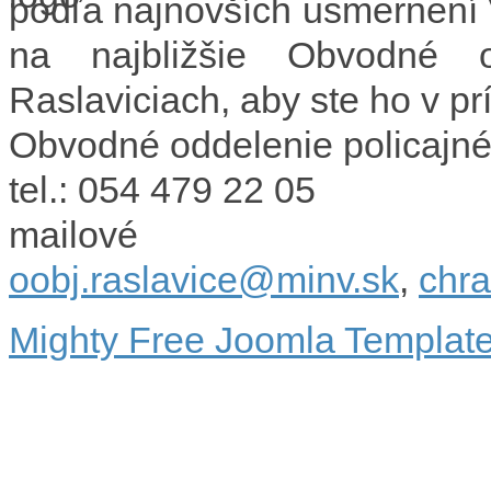
podľa najnovších usmernení
na najbližšie Obvodné o
Raslaviciach, aby ste ho v pr
Obvodné oddelenie policajné
tel.: 054 479 22 05
mailové
oobj.raslavice@minv.sk
,
chr
Mighty Free Joomla Templat