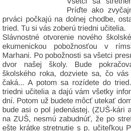
Všetci sa stretn
Príďte ako zvyčaj
prváci počkajú na dolnej chodbe, osta
tried. Tu si vás zoberú triedni učitelia.
Slávnostné otvorenie nového školsk
ekumenickou pobožnosťou v rímsk
Marhani. Po pobožnosti sa všetci pre
dvor našej školy. Bude pokračova
školského roka, dozviete sa, čo vá
čaká... A potom sa rozídete do tried
triedni učitelia a dajú vám všetky inf
dní. Potom už budete môcť utekať dom
bude asi o pol jedenástej. (ZUŠ-kári a 
na ZUŠ, nesmú zabudnúť, že po stret
ešte krátke stretnutie s p. učiteľkou 