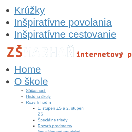
Krúžky
Inšpiratívne povolania
Inšpiratívne cestovanie
Home
O škole
Súčasnosť
História školy
Rozvrh hodín
1. stupeň ZŠ a 2. stupeň
ZŠ
Špeciálne triedy
Rozvrh predmetov
špeciálnopedagogickej