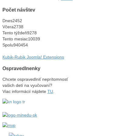
Počet návštev
Dnes
2452
Včera
2738
Tento týždeň
9278
Tento mesiac
10039
Spolu
940454
Kubik-Rubik Joomla! Extensions
Ospravedlnenky
Chcete ospravedlniť neprítomnosť
vašich detí na vyučovaní?
Viac informácií nájdete
TU
.