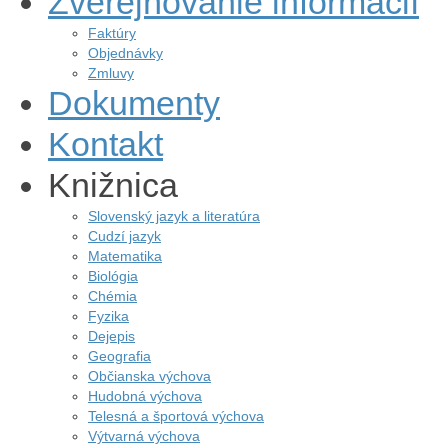
Zverejňovanie informácií
Faktúry
Objednávky
Zmluvy
Dokumenty
Kontakt
Knižnica
Slovenský jazyk a literatúra
Cudzí jazyk
Matematika
Biológia
Chémia
Fyzika
Dejepis
Geografia
Občianska výchova
Hudobná výchova
Telesná a športová výchova
Výtvarná výchova