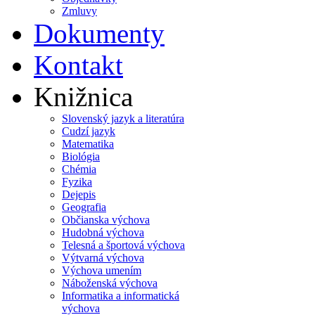
Zmluvy
Dokumenty
Kontakt
Knižnica
Slovenský jazyk a literatúra
Cudzí jazyk
Matematika
Biológia
Chémia
Fyzika
Dejepis
Geografia
Občianska výchova
Hudobná výchova
Telesná a športová výchova
Výtvarná výchova
Výchova umením
Náboženská výchova
Informatika a informatická
výchova