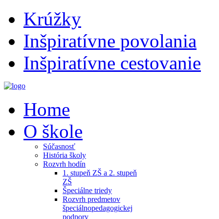
Krúžky
Inšpiratívne povolania
Inšpiratívne cestovanie
Home
O škole
Súčasnosť
História školy
Rozvrh hodín
1. stupeň ZŠ a 2. stupeň
ZŠ
Špeciálne triedy
Rozvrh predmetov
špeciálnopedagogickej
podpory