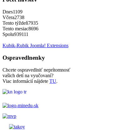
Dnes
1109
Včera
2738
Tento týždeň
7935
Tento mesiac
8696
Spolu
939111
Kubik-Rubik Joomla! Extensions
Ospravedlnenky
Chcete ospravedlniť neprítomnosť
vašich detí na vyučovaní?
Viac informácií nájdete
TU
.