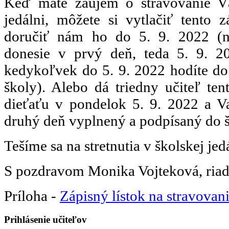
Keď máte záujem o stravovanie Vá
jedálni, môžete si vytlačiť tento z
doručiť nám ho do 5. 9. 2022 (n
donesie v prvý deň, teda 5. 9. 2
kedykoľvek do 5. 9. 2022 hodíte do
školy). Alebo dá triedny učiteľ te
dieťaťu v pondelok 5. 9. 2022 a Va
druhý deň vyplnený a podpísaný do š
Tešíme sa na stretnutia v školskej je
S pozdravom Monika Vojteková, riad
Príloha -
Zápisný lístok na stravovan
Prihlásenie učiteľov