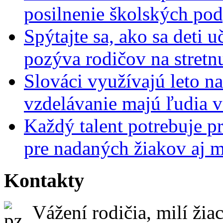
posilnenie školských po
Spýtajte sa, ako sa deti 
pozýva rodičov na stretn
Slováci využívajú leto n
vzdelávanie majú ľudia 
Každý talent potrebuje pr
pre nadaných žiakov aj 
Kontakty
Vážení rodičia, milí žiac