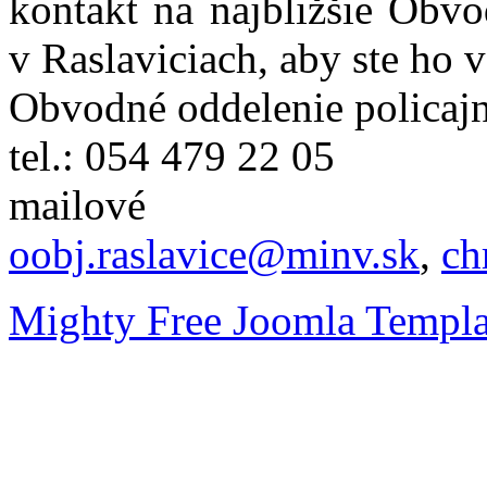
kontakt na najbližšie Obvo
v Raslaviciach, aby ste ho 
Obvodné oddelenie policajn
tel.: 054 479 22 05
mailové
oobj.raslavice@minv.sk
,
ch
Mighty Free Joomla Templa