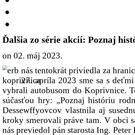
Ďalšia zo série akcií: Poznaj hist
on
02. máj 2023
.
nás tentokrát priviedla za hranic
27. apríla 2023 sme sa s deťmi
vybrali autobusom do Koprivnice. T
súčasťou hry: „Poznaj históriu rod
Dessewffyovcov vlastnila aj susedn
kroky smerovali práve tam. V obci s
nás previedol pán starosta Ing. Peter