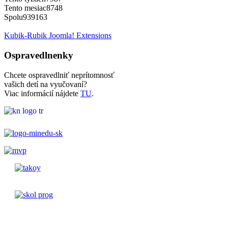
Tento mesiac
8748
Spolu
939163
Kubik-Rubik Joomla! Extensions
Ospravedlnenky
Chcete ospravedlniť neprítomnosť
vašich detí na vyučovaní?
Viac informácií nájdete
TU
.