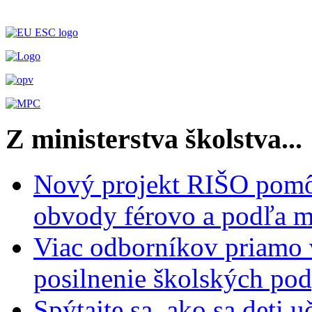
Z ministerstva školstva...
Nový projekt RIŠO pomôž
obvody férovo a podľa m
Viac odborníkov priamo 
posilnenie školských po
Spýtajte sa, ako sa deti 