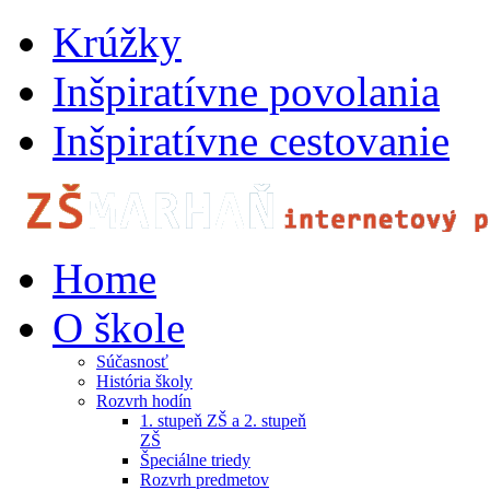
Krúžky
Inšpiratívne povolania
Inšpiratívne cestovanie
Home
O škole
Súčasnosť
História školy
Rozvrh hodín
1. stupeň ZŠ a 2. stupeň
ZŠ
Špeciálne triedy
Rozvrh predmetov