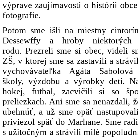
výprave zaujímavosti o histórii obce
fotografie.
Potom sme išli na miestny cintorí
Dessewffy a hroby niektorých 
rodu. Prezreli sme si obec, videli 
ZŠ, v ktorej sme sa zastavili a stráv
vychovávateľka Agáta Sabolová
školy, výzdobu a výrobky detí. Na 
hokej, futbal, zacvičili si so 
preliezkach. Ani sme sa nenazdali, ž
ubehnúť, a už sme opäť nastupovali
priviezol späť do Marhane. Sme radi,
s užitočným a strávili milé popolud