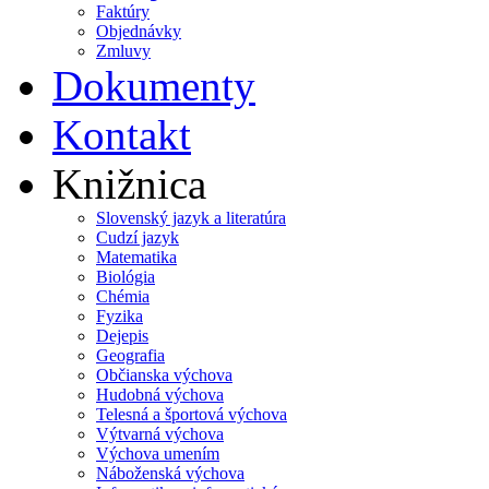
Faktúry
Objednávky
Zmluvy
Dokumenty
Kontakt
Knižnica
Slovenský jazyk a literatúra
Cudzí jazyk
Matematika
Biológia
Chémia
Fyzika
Dejepis
Geografia
Občianska výchova
Hudobná výchova
Telesná a športová výchova
Výtvarná výchova
Výchova umením
Náboženská výchova