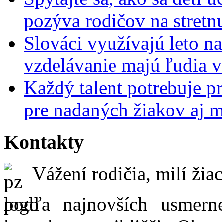
pozýva rodičov na stretn
Slováci využívajú leto n
vzdelávanie majú ľudia 
Každý talent potrebuje pr
pre nadaných žiakov aj 
Kontakty
Vážení rodičia, milí žiac
podľa najnovších usmer