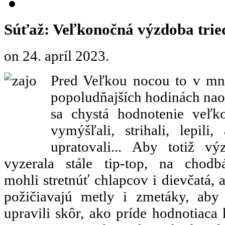
Súťaž: Veľkonočná výzdoba trie
on
24. apríl 2023
.
Pred Veľkou nocou to v mno
popoludňajších hodinách naoza
sa chystá hodnotenie veľk
vymýšľali, strihali, lepili
upratovali... Aby totiž vý
vyzerala stále tip-top, na chod
mohli stretnúť chlapcov i dievčatá, 
požičiavajú metly i zmetáky, aby 
upravili skôr, ako príde hodnotiaca 