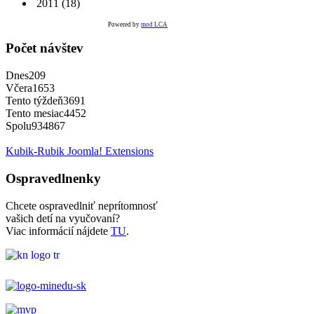
2011
(18)
Powered by
mod LCA
Počet návštev
Dnes
209
Včera
1653
Tento týždeň
3691
Tento mesiac
4452
Spolu
934867
Kubik-Rubik Joomla! Extensions
Ospravedlnenky
Chcete ospravedlniť neprítomnosť
vašich detí na vyučovaní?
Viac informácií nájdete
TU
.