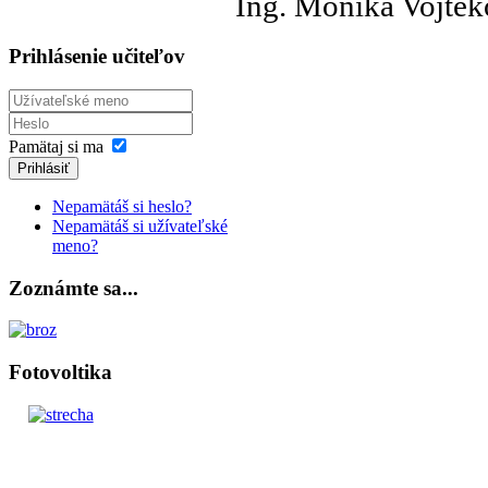
Ing. Monika Vojtek
Prihlásenie učiteľov
Pamätaj si ma
Prihlásiť
Nepamätáš si heslo?
Nepamätáš si užívateľské
meno?
Zoznámte sa...
Fotovoltika