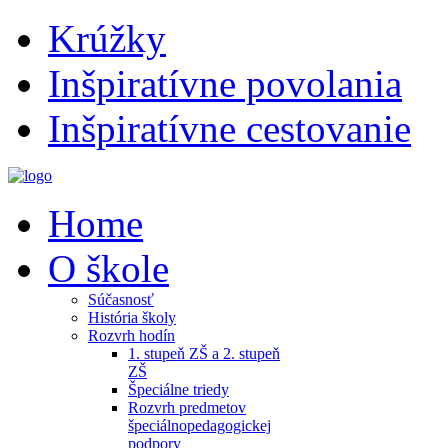
Krúžky
Inšpiratívne povolania
Inšpiratívne cestovanie
Home
O škole
Súčasnosť
História školy
Rozvrh hodín
1. stupeň ZŠ a 2. stupeň
ZŠ
Špeciálne triedy
Rozvrh predmetov
špeciálnopedagogickej
podpory