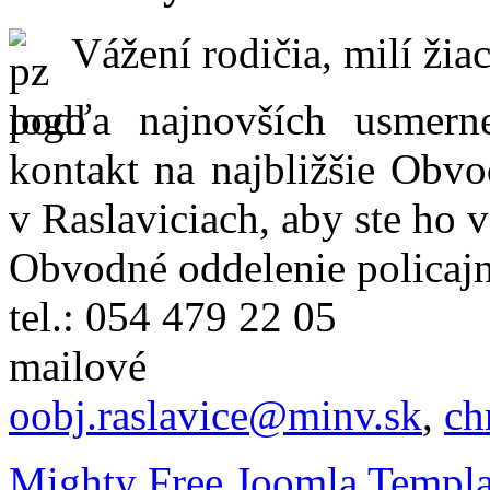
Vážení rodičia, milí žiac
podľa najnovších usmer
kontakt na najbližšie Obvo
v Raslaviciach, aby ste ho 
Obvodné oddelenie policajn
tel.: 054 479 22 05
mailové
oobj.raslavice@minv.sk
,
ch
Mighty Free Joomla Templa