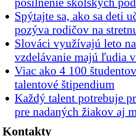
posilnenie školských po
Spýtajte sa, ako sa deti 
pozýva rodičov na stretn
Slováci využívajú leto n
vzdelávanie majú ľudia 
Viac ako 4 100 študentov
talentové štipendium
Každý talent potrebuje pr
pre nadaných žiakov aj 
Kontakty