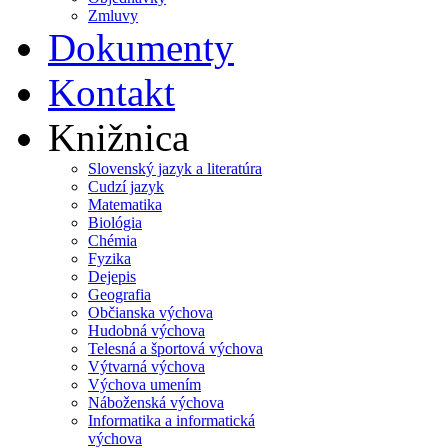
Zmluvy
Dokumenty
Kontakt
Knižnica
Slovenský jazyk a literatúra
Cudzí jazyk
Matematika
Biológia
Chémia
Fyzika
Dejepis
Geografia
Občianska výchova
Hudobná výchova
Telesná a športová výchova
Výtvarná výchova
Výchova umením
Náboženská výchova
Informatika a informatická
výchova