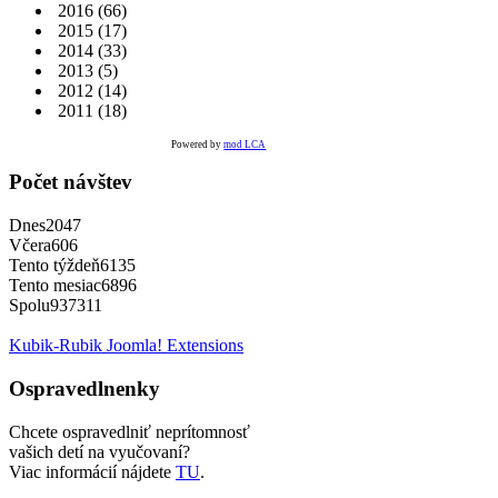
2016
(66)
2015
(17)
2014
(33)
2013
(5)
2012
(14)
2011
(18)
Powered by
mod LCA
Počet návštev
Dnes
2047
Včera
606
Tento týždeň
6135
Tento mesiac
6896
Spolu
937311
Kubik-Rubik Joomla! Extensions
Ospravedlnenky
Chcete ospravedlniť neprítomnosť
vašich detí na vyučovaní?
Viac informácií nájdete
TU
.