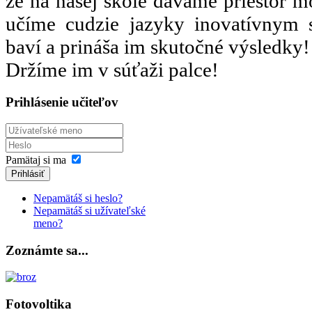
že na našej škole dávame priestor 
učíme cudzie jazyky inovatívnym 
baví a prináša im skutočné výsledky!
Držíme im v súťaži palce!
Prihlásenie učiteľov
Pamätaj si ma
Prihlásiť
Nepamätáš si heslo?
Nepamätáš si užívateľské
meno?
Zoznámte sa...
Fotovoltika