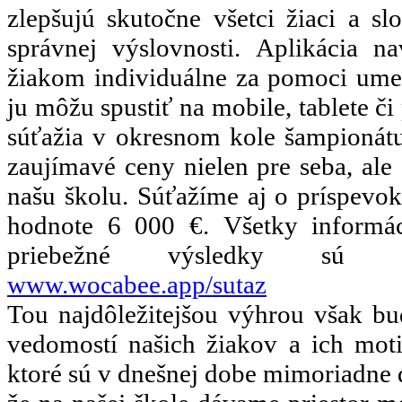
zlepšujú skutočne všetci žiaci a sl
správnej výslovnosti. Aplikácia n
žiakom individuálne za pomoci umelej
ju môžu spustiť na mobile, tablete či
súťažia v okresnom kole šampionát
zaujímavé ceny nielen pre seba, ale 
našu školu. Súťažíme aj o príspevo
hodnote 6 000 €. Všetky informáci
priebežné výsledky sú 
www.wocabee.app/sutaz
Tou najdôležitejšou výhrou však bu
vedomostí našich žiakov a ich moti
ktoré sú v dnešnej dobe mimoriadne d