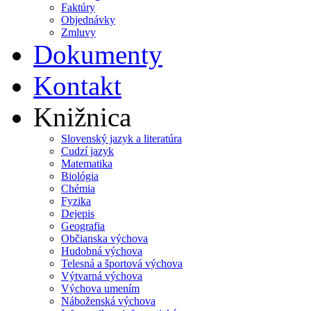
Faktúry
Objednávky
Zmluvy
Dokumenty
Kontakt
Knižnica
Slovenský jazyk a literatúra
Cudzí jazyk
Matematika
Biológia
Chémia
Fyzika
Dejepis
Geografia
Občianska výchova
Hudobná výchova
Telesná a športová výchova
Výtvarná výchova
Výchova umením
Náboženská výchova