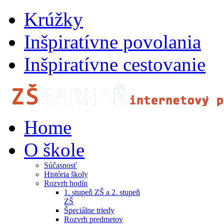
Krúžky
Inšpiratívne povolania
Inšpiratívne cestovanie
Home
O škole
Súčasnosť
História školy
Rozvrh hodín
1. stupeň ZŠ a 2. stupeň
ZŠ
Špeciálne triedy
Rozvrh predmetov