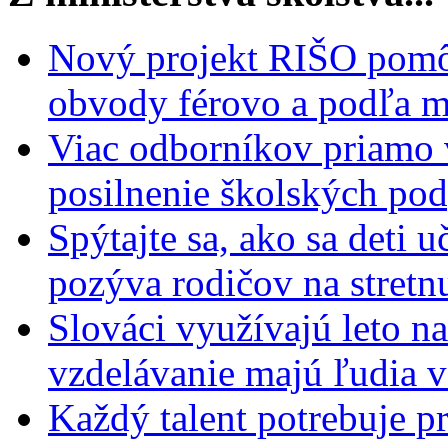
Nový projekt RIŠO pomôž
obvody férovo a podľa m
Viac odborníkov priamo 
posilnenie školských po
Spýtajte sa, ako sa deti 
pozýva rodičov na stretn
Slováci využívajú leto n
vzdelávanie majú ľudia 
Každý talent potrebuje pr