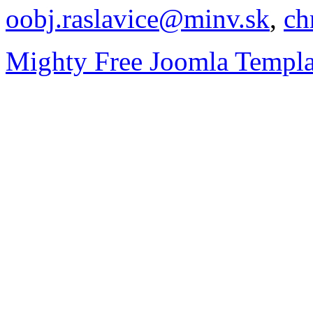
oobj.raslavice@minv.sk
,
ch
Mighty Free Joomla Templa