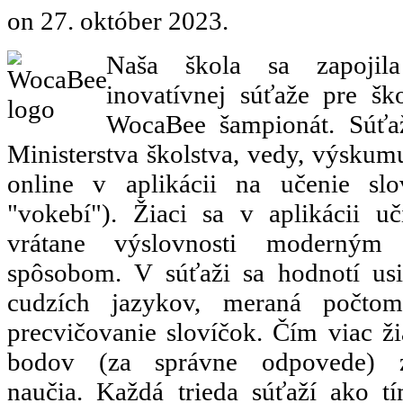
on
27. október 2023
.
Naša škola sa zapojil
inovatívnej súťaže pre š
WocaBee šampionát. Súťaž
Ministerstva školstva, vedy, výskumu
online v aplikácii na učenie sl
"vokebí"). Žiaci sa v aplikácii u
vrátane výslovnosti moderným
spôsobom. V súťaži sa hodnotí usi
cudzích jazykov, meraná počto
precvičovanie slovíčok. Čím viac ži
bodov (za správne odpovede) 
naučia. Každá trieda súťaží ako t