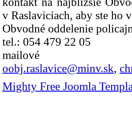
kontakt na najbližšie Obvo
v Raslaviciach, aby ste ho 
Obvodné oddelenie policajn
tel.: 054 479 22 05
mailové
oobj.raslavice@minv.sk
,
ch
Mighty Free Joomla Templa