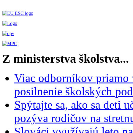
Z ministerstva školstva...
Viac odborníkov priamo 
posilnenie školských po
Spýtajte sa, ako sa deti 
pozýva rodičov na stretn
Slováci využívajú leto n