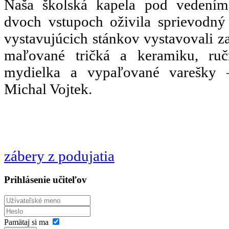
Naša školská kapela pod vedením
dvoch vstupoch oživila sprievodn
vystavujúcich stánkov vystavovali z
maľované tričká a keramiku, ruč
mydielka a vypaľované varešky 
Michal Vojtek.
zábery z podujatia
Prihlásenie učiteľov
Pamätaj si ma