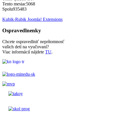
Tento mesiac
5068
Spolu
935483
Kubik-Rubik Joomla! Extensions
Ospravedlnenky
Chcete ospravedlniť neprítomnosť
vašich detí na vyučovaní?
Viac informácií nájdete
TU
.