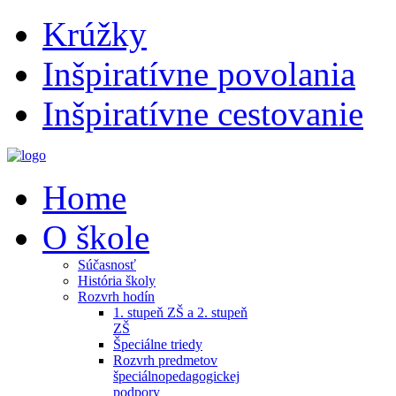
Krúžky
Inšpiratívne povolania
Inšpiratívne cestovanie
Home
O škole
Súčasnosť
História školy
Rozvrh hodín
1. stupeň ZŠ a 2. stupeň
ZŠ
Špeciálne triedy
Rozvrh predmetov
špeciálnopedagogickej
podpory