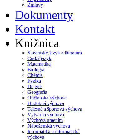
Zmluvy
Dokumenty
Kontakt
Knižnica
Slovenský jazyk a literatúra
Cudzí jazyk
Matematika
Biológia
Chémia
Fyzika
Dejepis
Geografia
Občianska výchova
Hudobná výchova
Telesná a športová výchova
Výtvarná výchova
Výchova umením
Náboženská výchova
Informatika a informatická
výchova