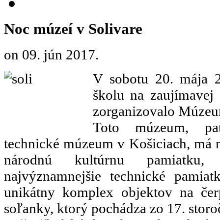
Noc múzeí v Solivare
on
09. jún 2017
.
V sobotu 20. mája 2
školu na zaujímavej 
zorganizovalo Múzeum
Toto múzeum, pat
technické múzeum v Košiciach, má na
národnú kultúrnu pamiatku,
najvýznamnejšie technické pamiat
unikátny komplex objektov na čerp
soľanky, ktorý pochádza zo 17. storo