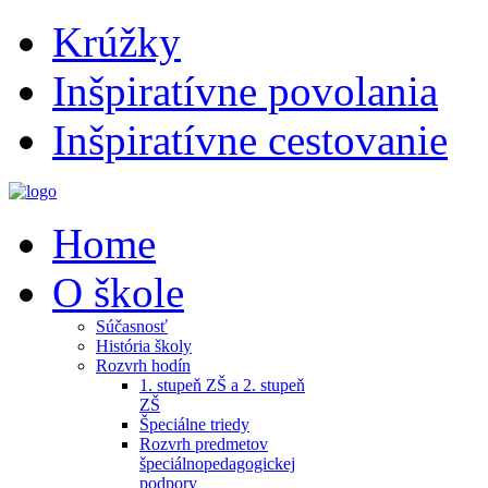
Krúžky
Inšpiratívne povolania
Inšpiratívne cestovanie
Home
O škole
Súčasnosť
História školy
Rozvrh hodín
1. stupeň ZŠ a 2. stupeň
ZŠ
Špeciálne triedy
Rozvrh predmetov
špeciálnopedagogickej
podpory