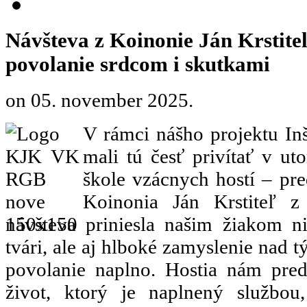
Návšteva z Koinonie Ján Krstiteľ
povolanie srdcom i skutkami
on
05. november 2025
.
V rámci nášho projektu In
mali tú česť privítať v ut
škole vzácnych hostí – pre
Koinonia Ján Krstiteľ z
návšteva priniesla našim žiakom n
tvári, ale aj hlboké zamyslenie nad 
povolanie naplno. Hostia nám pred
život, ktorý je naplnený službou,