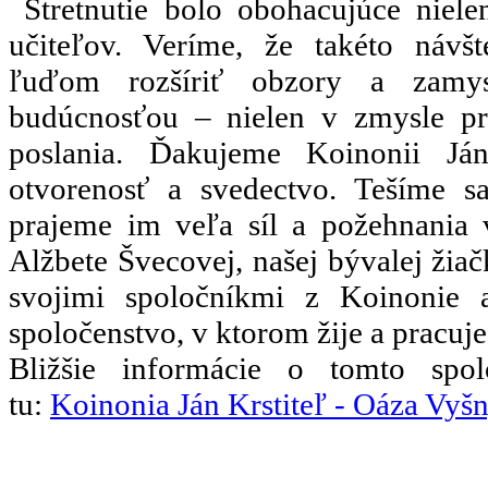
Stretnutie bolo obohacujúce nielen
učiteľov. Veríme, že takéto náv
ľuďom rozšíriť obzory a zamys
budúcnosťou – nielen v zmysle pro
poslania. Ďakujeme Koinonii Ján
otvorenosť a svedectvo. Tešíme sa
prajeme im veľa síl a požehnania 
Alžbete Švecovej, našej bývalej žiačk
svojimi spoločníkmi z Koinonie a
spoločenstvo, v ktorom žije a pracuje
Bližšie informácie o tomto spol
tu:
Koinonia Ján Krstiteľ - Oáza Vyš