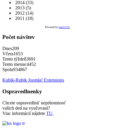
2014
(33)
2013
(5)
2012
(14)
2011
(18)
Powered by
mod LCA
Počet návštev
Dnes
209
Včera
1653
Tento týždeň
3691
Tento mesiac
4452
Spolu
934867
Kubik-Rubik Joomla! Extensions
Ospravedlnenky
Chcete ospravedlniť neprítomnosť
vašich detí na vyučovaní?
Viac informácií nájdete
TU
.