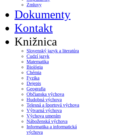
Zmluvy
Dokumenty
Kontakt
Knižnica
Slovenský jazyk a literatúra
Cudzí jazyk
Matematika
Biológia
Chémia
Fyzika
Dejepis
Geografia
Občianska výchova
Hudobná výchova
Telesná a športová výchova
Výtvarná výchova
Výchova umením
Náboženská výchova
Informatika a informatická
výchova