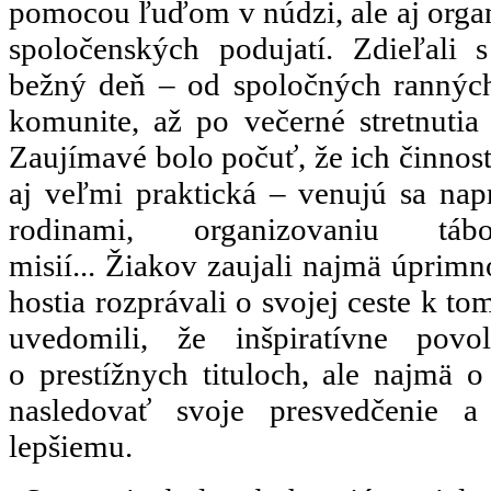
pomocou ľuďom v núdzi, ale aj org
spoločenských podujatí. Zdieľali 
bežný deň – od spoločných ranných
komunite, až po večerné stretnutia
Zaujímavé bolo počuť, že ich činnosť
aj veľmi praktická – venujú sa nap
rodinami, organizovaniu tábo
misií... Žiakov zaujali najmä úprimn
hostia rozprávali o svojej ceste k t
uvedomili, že inšpiratívne pov
o prestížnych tituloch, ale najmä 
nasledovať svoje presvedčenie 
lepšiemu.