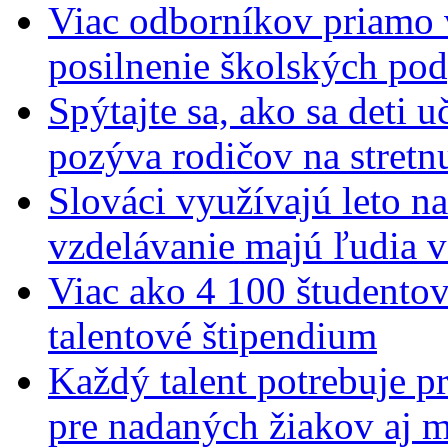
Viac odborníkov priamo 
posilnenie školských po
Spýtajte sa, ako sa deti 
pozýva rodičov na stretn
Slováci využívajú leto n
vzdelávanie majú ľudia 
Viac ako 4 100 študentov
talentové štipendium
Každý talent potrebuje pr
pre nadaných žiakov aj 