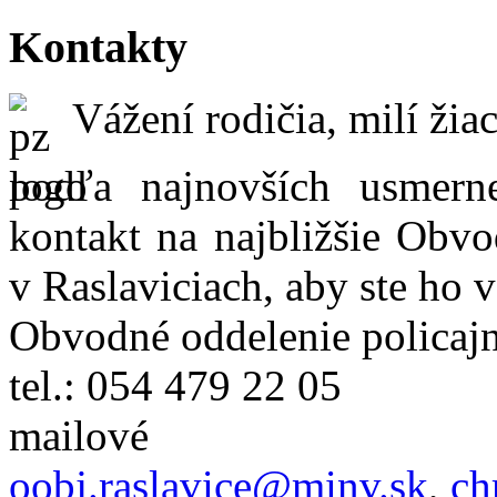
Kontakty
Vážení rodičia, milí žiac
podľa najnovších usmer
kontakt na najbližšie Obvo
v Raslaviciach, aby ste ho 
Obvodné oddelenie policajn
tel.: 054 479 22 05
mailové
oobj.raslavice@minv.sk
,
ch