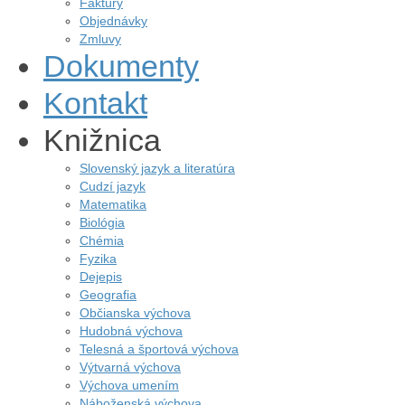
Faktúry
Objednávky
Zmluvy
Dokumenty
Kontakt
Knižnica
Slovenský jazyk a literatúra
Cudzí jazyk
Matematika
Biológia
Chémia
Fyzika
Dejepis
Geografia
Občianska výchova
Hudobná výchova
Telesná a športová výchova
Výtvarná výchova
Výchova umením
Náboženská výchova