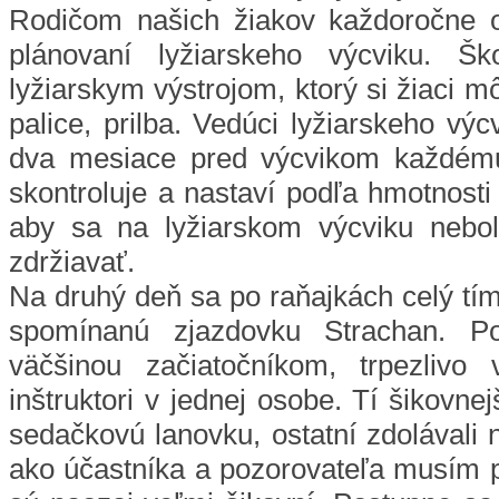
Rodičom našich žiakov každoročne o
plánovaní lyžiarskeho výcviku. Šk
lyžiarskym výstrojom, ktorý si žiaci mô
palice, prilba. Vedúci lyžiarskeho výc
dva mesiace pred výcvikom každému 
skontroluje a nastaví podľa hmotnosti
aby sa na lyžiarskom výcviku nebo
zdržiavať.
Na druhý deň sa po raňajkách celý tí
spomínanú zjazdovku Strachan. P
väčšinou začiatočníkom, trpezlivo 
inštruktori v jednej osobe. Tí šikovnej
sedačkovú lanovku, ostatní zdolávali 
ako účastníka a pozorovateľa musím p