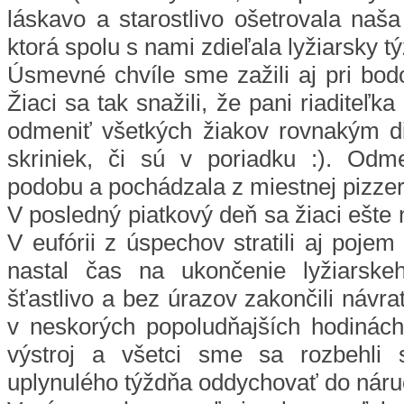
láskavo a starostlivo ošetrovala naš
ktorá spolu s nami zdieľala lyžiarsky 
Úsmevné chvíle sme zažili aj pri bod
Žiaci sa tak snažili, že pani riaditeľ
odmeniť všetkých žiakov rovnakým di
skriniek, či sú v poriadku :). Od
podobu a pochádzala z miestnej pizzeri
V posledný piatkový deň sa žiaci ešte 
V eufórii z úspechov stratili aj poje
nastal čas na ukončenie lyžiarske
šťastlivo a bez úrazov zakončili návr
v neskorých popoludňajších hodinách
výstroj a všetci sme sa rozbehli 
uplynulého týždňa oddychovať do nár