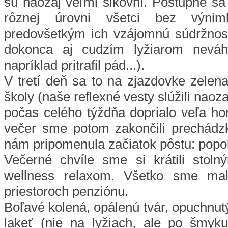
sú naozaj veľmi šikovní. Postupne sa 
rôznej úrovni všetci bez výnim
predovšetkým ich vzájomnú súdržnos
dokonca aj cudzím lyžiarom nevá
napríklad pritrafil pád...).
V tretí deň sa to na zjazdovke zelen
školy (naše reflexné vesty slúžili naoz
počas celého týždňa doprialo veľa hor
večer sme potom zakončili prechádz
nám pripomenula začiatok pôstu: popo
Večerné chvíle sme si krátili stoln
wellness relaxom. Všetko sme mali
priestoroch penziónu.
Boľavé kolená, opálenú tvár, opuchnut
lakeť (nie na lyžiach, ale po šmyku