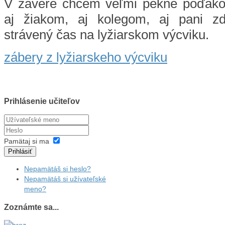
V závere chcem veľmi pekne poďako
aj žiakom, aj kolegom, aj pani zd
strávený čas na lyžiarskom výcviku.
zábery z lyžiarskeho výcviku
Prihlásenie učiteľov
Pamätaj si ma
Prihlásiť
Nepamätáš si heslo?
Nepamätáš si užívateľské
meno?
Zoznámte sa...