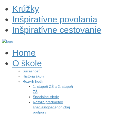
Krúžky
Inšpiratívne povolania
Inšpiratívne cestovanie
Home
O škole
Súčasnosť
História školy
Rozvrh hodín
1. stupeň ZŠ a 2. stupeň
ZŠ
Špeciálne triedy
Rozvrh predmetov
špeciálnopedagogickej
podpory