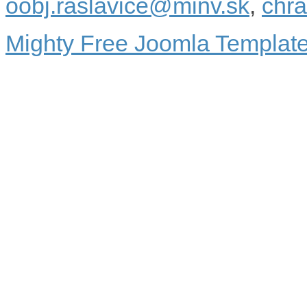
oobj.raslavice@minv.sk
,
chr
Mighty Free Joomla Templat