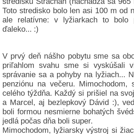
stredisku Strachan (nachádza sa 96
Toto stredisko bolo len asi 100 m od 
ale relatívne: v lyžiarkach to bol
ďaleko... :)
V prvý deň nášho pobytu sme sa obo
priľahlom svahu sme si vyskúšali vi
správanie sa a pohyby na lyžiach... N
penziónu na večeru. Mimochodom, s
celého týždňa. Každý si prišiel na svo
a Marcel, aj bezlepkový Dávid :), ve
boli formou nesmierne bohatých švéds
jedlá počas dňa boli super.
Mimochodom, lyžiarsky výstroj si žiaci