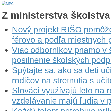
Z ministerstva školstva.
Nový projekt RIŠO pomôže
férovo a podľa miestnych p
Viac odborníkov priamo v 
posilnenie školských podp
Spýtajte sa, ako sa deti u
rodičov na stretnutia s uči
Slováci využívajú leto na 
vzdelávanie majú ľudia v 
Každý talent potrebuje prí