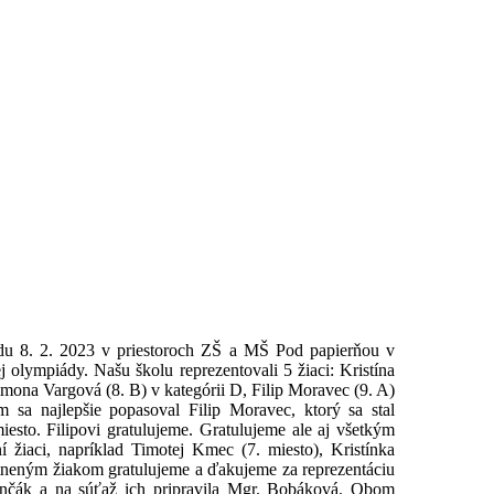
redu 8. 2. 2023 v priestoroch ZŠ a MŠ Pod papierňou v
j olympiády. Našu školu reprezentovali 5 žiaci: Kristína
imona Vargová (8. B) v kategórii D, Filip Moravec (9. A)
m sa najlepšie popasoval Filip Moravec, ktorý sa stal
miesto. Filipovi gratulujeme. Gratulujeme ale aj všetkým
ní žiaci, napríklad Timotej Kmec (7. miesto), Kristínka
tneným žiakom gratulujeme a ďakujeme za reprezentáciu
inčák a na súťaž ich pripravila Mgr. Bobáková. Obom