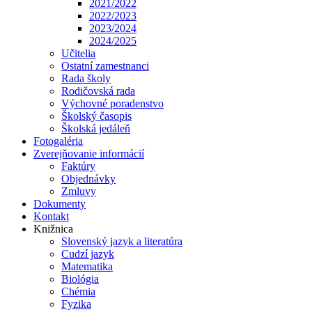
2021/2022
2022/2023
2023/2024
2024/2025
Učitelia
Ostatní zamestnanci
Rada školy
Rodičovská rada
Výchovné poradenstvo
Školský časopis
Školská jedáleň
Fotogaléria
Zverejňovanie informácií
Faktúry
Objednávky
Zmluvy
Dokumenty
Kontakt
Knižnica
Slovenský jazyk a literatúra
Cudzí jazyk
Matematika
Biológia
Chémia
Fyzika