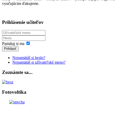
vyučujúcim ďakujeme.
Prihlásenie učiteľov
Pamätaj si ma
Prihlásiť
Nepamätáš si heslo?
Nepamätáš si užívateľské meno?
Zoznámte sa...
Fotovoltika