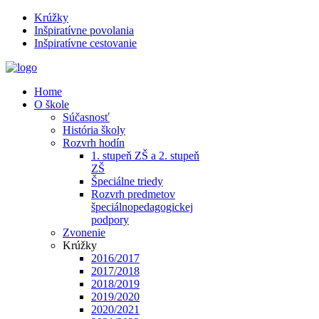
Krúžky
Inšpiratívne povolania
Inšpiratívne cestovanie
Home
O škole
Súčasnosť
História školy
Rozvrh hodín
1. stupeň ZŠ a 2. stupeň
ZŠ
Špeciálne triedy
Rozvrh predmetov
špeciálnopedagogickej
podpory
Zvonenie
Krúžky
2016/2017
2017/2018
2018/2019
2019/2020
2020/2021