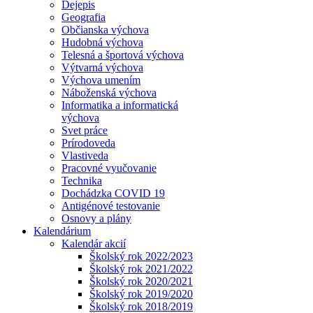
Dejepis
Geografia
Občianska výchova
Hudobná výchova
Telesná a športová výchova
Výtvarná výchova
Výchova umením
Náboženská výchova
Informatika a informatická
výchova
Svet práce
Prírodoveda
Vlastiveda
Pracovné vyučovanie
Technika
Dochádzka COVID 19
Antigénové testovanie
Osnovy a plány
Kalendárium
Kalendár akcií
Školský rok 2022/2023
Školský rok 2021/2022
Školský rok 2020/2021
Školský rok 2019/2020
Školský rok 2018/2019