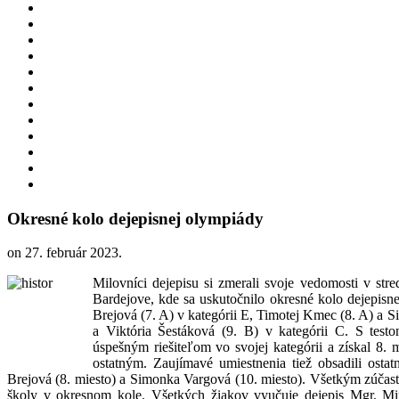
Okresné kolo dejepisnej olympiády
on
27. február 2023
.
Milovníci dejepisu si zmerali svoje vedomosti v st
Bardejove, kde sa uskutočnilo okresné kolo dejepisne
Brejová (7. A) v kategórii E, Timotej Kmec (8. A) a S
a Viktória Šestáková (9. B) v kategórii C. S testo
úspešným riešiteľom vo svojej kategórii a získal 8. 
ostatným. Zaujímavé umiestnenia tiež obsadili ostat
Brejová (8. miesto) a Simonka Vargová (10. miesto). Všetkým zúčas
školy v okresnom kole. Všetkých žiakov vyučuje dejepis Mgr. M