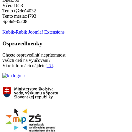
Dnes
550
Včera
1653
Tento týždeň
4032
Tento mesiac
4793
Spolu
935208
Kubik-Rubik Joomla! Extensions
Ospravedlnenky
Chcete ospravedlniť neprítomnosť
vašich detí na vyučovaní?
Viac informácií nájdete
TU
.