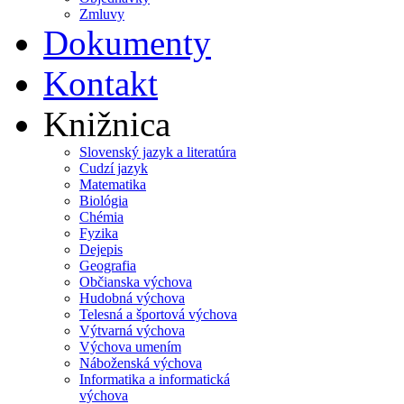
Zmluvy
Dokumenty
Kontakt
Knižnica
Slovenský jazyk a literatúra
Cudzí jazyk
Matematika
Biológia
Chémia
Fyzika
Dejepis
Geografia
Občianska výchova
Hudobná výchova
Telesná a športová výchova
Výtvarná výchova
Výchova umením
Náboženská výchova
Informatika a informatická
výchova