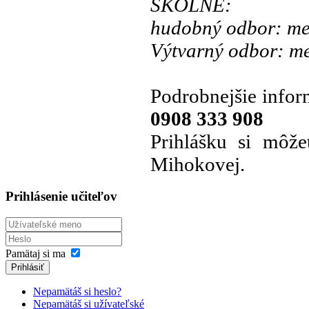
ŠKOLNÉ:
hudobný odbor: me
Výtvarný odbor: me
Podrobnejšie infor
0908 333 908
Prihlášku si môže
Mihokovej.
Prihlásenie učiteľov
Pamätaj si ma
Prihlásiť
Nepamätáš si heslo?
Nepamätáš si užívateľské