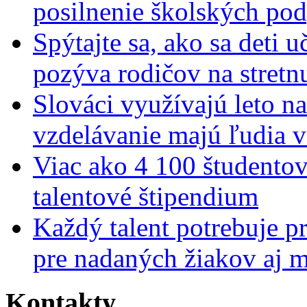
posilnenie školských po
Spýtajte sa, ako sa deti 
pozýva rodičov na stretn
Slováci využívajú leto n
vzdelávanie majú ľudia 
Viac ako 4 100 študentov
talentové štipendium
Každý talent potrebuje pr
pre nadaných žiakov aj 
Kontakty