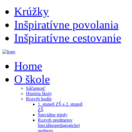
Krúžky
Inšpiratívne povolania
Inšpiratívne cestovanie
Home
O škole
Súčasnosť
História školy
Rozvrh hodín
1. stupeň ZŠ a 2. stupeň
ZŠ
Špeciálne triedy
Rozvrh predmetov
špeciálnopedagogickej
podpory