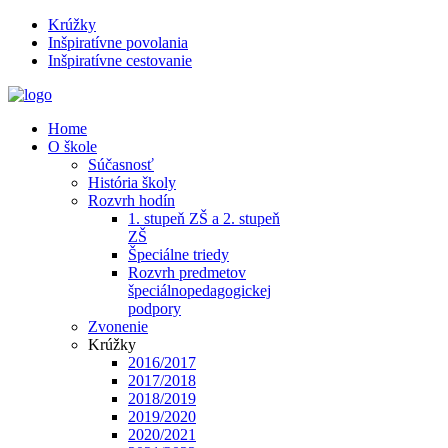
Krúžky
Inšpiratívne povolania
Inšpiratívne cestovanie
Home
O škole
Súčasnosť
História školy
Rozvrh hodín
1. stupeň ZŠ a 2. stupeň
ZŠ
Špeciálne triedy
Rozvrh predmetov
špeciálnopedagogickej
podpory
Zvonenie
Krúžky
2016/2017
2017/2018
2018/2019
2019/2020
2020/2021