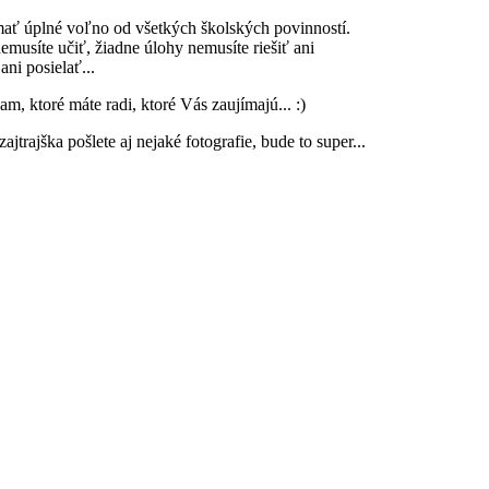
mať úplné voľno od všetkých školských povinností.
nemusíte učiť, žiadne úlohy nemusíte riešiť ani
ni posielať...
am, ktoré máte radi, ktoré Vás zaujímajú... :)
jtrajška pošlete aj nejaké fotografie, bude to super...