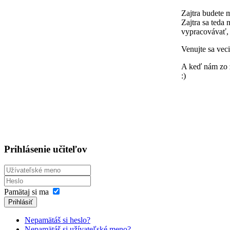
Zajtra budete 
Zajtra sa teda 
vypracovávať, a
Venujte sa veci
A keď nám zo za
:)
Prihlásenie učiteľov
Pamätaj si ma
Prihlásiť
Nepamätáš si heslo?
Nepamätáš si užívateľské meno?