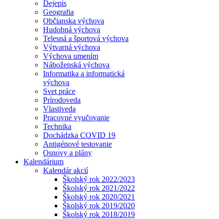
Dejepis
Geografia
Občianska výchova
Hudobná výchova
Telesná a športová výchova
Výtvarná výchova
Výchova umením
Náboženská výchova
Informatika a informatická
výchova
Svet práce
Prírodoveda
Vlastiveda
Pracovné vyučovanie
Technika
Dochádzka COVID 19
Antigénové testovanie
Osnovy a plány
Kalendárium
Kalendár akcií
Školský rok 2022/2023
Školský rok 2021/2022
Školský rok 2020/2021
Školský rok 2019/2020
Školský rok 2018/2019