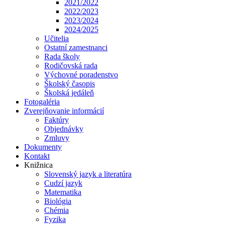
2021/2022
2022/2023
2023/2024
2024/2025
Učitelia
Ostatní zamestnanci
Rada školy
Rodičovská rada
Výchovné poradenstvo
Školský časopis
Školská jedáleň
Fotogaléria
Zverejňovanie informácií
Faktúry
Objednávky
Zmluvy
Dokumenty
Kontakt
Knižnica
Slovenský jazyk a literatúra
Cudzí jazyk
Matematika
Biológia
Chémia
Fyzika