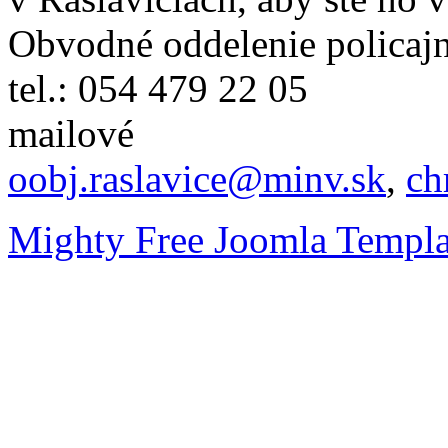
Obvodné oddelenie policajn
tel.: 054 479 22 05
mailové
oobj.raslavice@minv.sk
,
ch
Mighty Free Joomla Templa