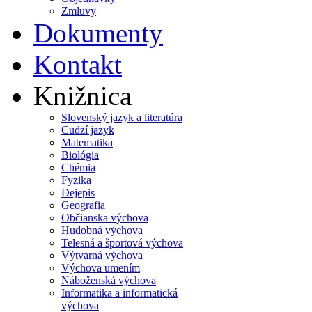
Zmluvy
Dokumenty
Kontakt
Knižnica
Slovenský jazyk a literatúra
Cudzí jazyk
Matematika
Biológia
Chémia
Fyzika
Dejepis
Geografia
Občianska výchova
Hudobná výchova
Telesná a športová výchova
Výtvarná výchova
Výchova umením
Náboženská výchova
Informatika a informatická
výchova