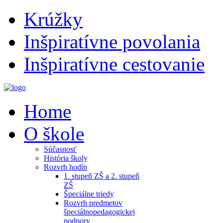
Krúžky
Inšpiratívne povolania
Inšpiratívne cestovanie
Home
O škole
Súčasnosť
História školy
Rozvrh hodín
1. stupeň ZŠ a 2. stupeň
ZŠ
Špeciálne triedy
Rozvrh predmetov
špeciálnopedagogickej
podpory