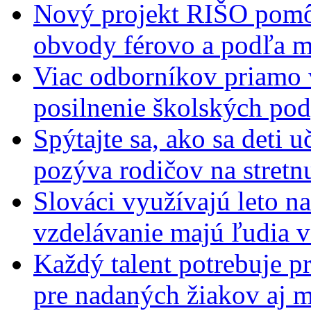
Nový projekt RIŠO pomôž
obvody férovo a podľa m
Viac odborníkov priamo 
posilnenie školských po
Spýtajte sa, ako sa deti 
pozýva rodičov na stretn
Slováci využívajú leto n
vzdelávanie majú ľudia 
Každý talent potrebuje pr
pre nadaných žiakov aj 