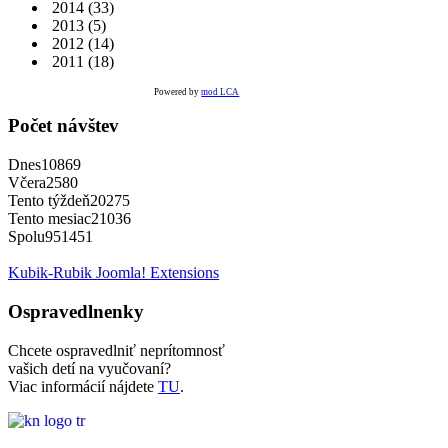
2014
(33)
2013
(5)
2012
(14)
2011
(18)
Powered by
mod LCA
Počet návštev
Dnes
10869
Včera
2580
Tento týždeň
20275
Tento mesiac
21036
Spolu
951451
Kubik-Rubik Joomla! Extensions
Ospravedlnenky
Chcete ospravedlniť neprítomnosť
vašich detí na vyučovaní?
Viac informácií nájdete
TU
.