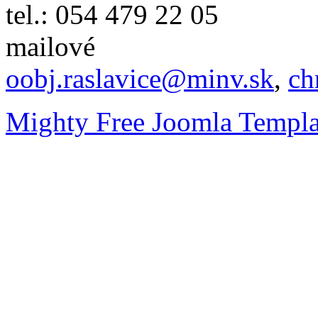
tel.: 054 479 22 05
mailové
oobj.raslavice@minv.sk
,
ch
Mighty Free Joomla Templa