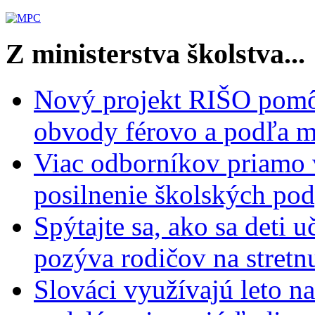
Z ministerstva školstva...
Nový projekt RIŠO pomôž
obvody férovo a podľa m
Viac odborníkov priamo 
posilnenie školských po
Spýtajte sa, ako sa deti 
pozýva rodičov na stretn
Slováci využívajú leto n