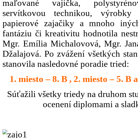
maľované vajíčka, polystyrén
servítkovou technikou, výrobky
papierové zajačiky a mnoho iných
fantáziu či kreativitu hodnotila nes
Mgr. Emília Michalovová, Mgr. Jan
Džalajová. Po zvážení všetkých stan
stanovila nasledovné poradie tried:
1. miesto – 8. B , 2. miesto – 5. B a
Súťažili všetky triedy na druhom stu
ocenení diplomami a sla