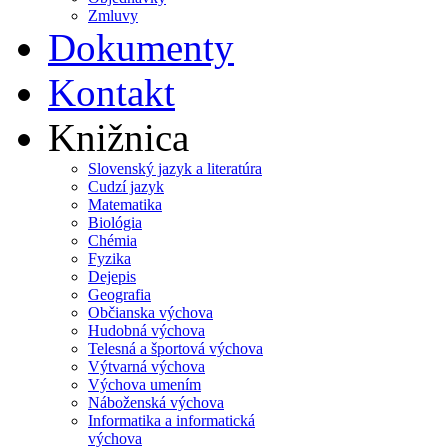
Zmluvy
Dokumenty
Kontakt
Knižnica
Slovenský jazyk a literatúra
Cudzí jazyk
Matematika
Biológia
Chémia
Fyzika
Dejepis
Geografia
Občianska výchova
Hudobná výchova
Telesná a športová výchova
Výtvarná výchova
Výchova umením
Náboženská výchova
Informatika a informatická
výchova