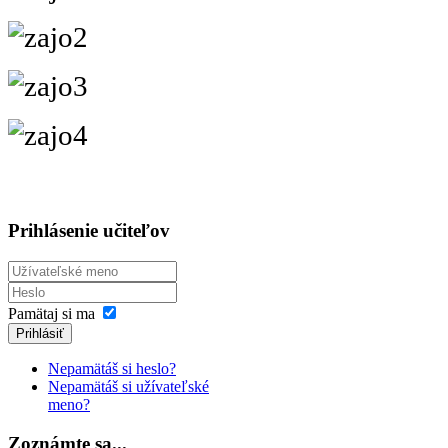
Prihlásenie učiteľov
Pamätaj si ma
Prihlásiť
Nepamätáš si heslo?
Nepamätáš si užívateľské
meno?
Zoznámte sa...