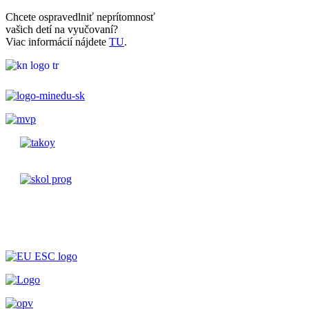
Chcete ospravedlniť neprítomnosť
vašich detí na vyučovaní?
Viac informácií nájdete
TU
.