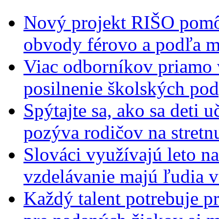
Nový projekt RIŠO pomôž
obvody férovo a podľa m
Viac odborníkov priamo 
posilnenie školských po
Spýtajte sa, ako sa deti 
pozýva rodičov na stretn
Slováci využívajú leto n
vzdelávanie majú ľudia 
Každý talent potrebuje pr