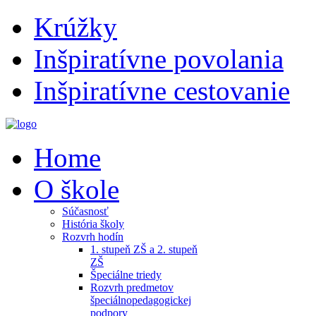
Krúžky
Inšpiratívne povolania
Inšpiratívne cestovanie
Home
O škole
Súčasnosť
História školy
Rozvrh hodín
1. stupeň ZŠ a 2. stupeň
ZŠ
Špeciálne triedy
Rozvrh predmetov
špeciálnopedagogickej
podpory