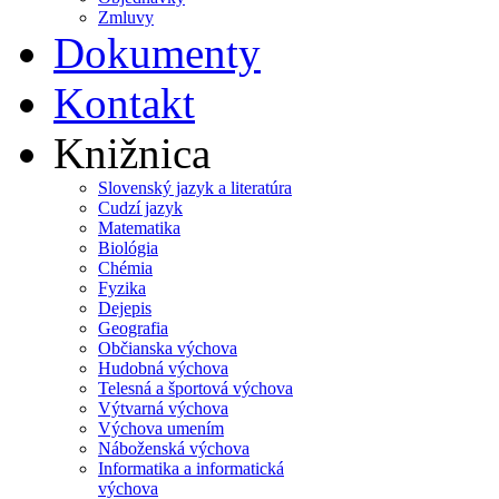
Zmluvy
Dokumenty
Kontakt
Knižnica
Slovenský jazyk a literatúra
Cudzí jazyk
Matematika
Biológia
Chémia
Fyzika
Dejepis
Geografia
Občianska výchova
Hudobná výchova
Telesná a športová výchova
Výtvarná výchova
Výchova umením
Náboženská výchova
Informatika a informatická
výchova