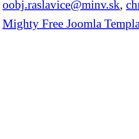
oobj.raslavice@minv.sk
,
ch
Mighty Free Joomla Templa