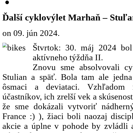
Ďalší cyklovýlet Marhaň – Stuľa
on
09. jún 2024
.
Štvrtok: 30. máj 2024 bo
aktívneho týždňa II.
Znovu sme absolvovali cy
Stulian a späť. Bola tam ale jedna
ôsmaci a deviataci. Vzhľadom n
účastníkov, ich zrelší vek a skúsenos
že sme dokázali vytvoriť nádhern
France :) ), žiaci boli naozaj discipl
akcie a úplne v pohode by zvládli 