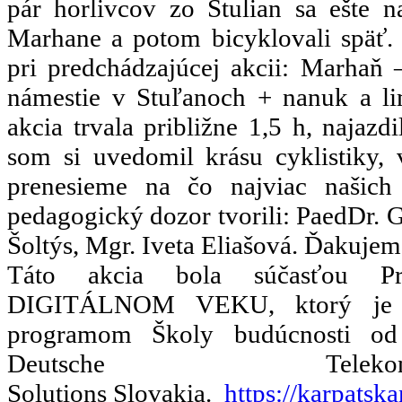
pár horlivcov zo Stulian sa ešte n
Marhane a potom bicyklovali späť. 
pri predchádzajúcej akcii: Marhaň 
námestie v Stuľanoch + nanuk a l
akcia trvala približne 1,5 h, najaz
som si uvedomil krásu cyklistiky, 
prenesieme na čo najviac našic
pedagogický dozor tvorili: PaedDr. G
Šoltýs, Mgr. Iveta Eliašová. Ďakujem
Táto akcia bola súčasťou 
DIGITÁLNOM VEKU, ktorý je p
programom Školy budúcnosti od 
Deutsche Te
Solutions Slovakia.
https://karpatsk