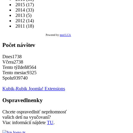
2015
(17)
2014
(33)
2013
(5)
2012
(14)
2011
(18)
Powered by
mod LCA
Počet návštev
Dnes
1738
Včera
2738
Tento týždeň
8564
Tento mesiac
9325
Spolu
939740
Kubik-Rubik Joomla! Extensions
Ospravedlnenky
Chcete ospravedlniť neprítomnosť
vašich detí na vyučovaní?
Viac informácií nájdete
TU
.