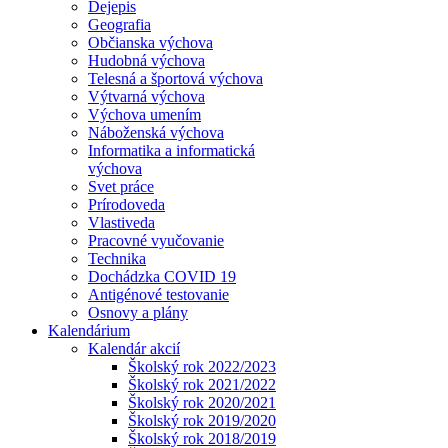
Dejepis
Geografia
Občianska výchova
Hudobná výchova
Telesná a športová výchova
Výtvarná výchova
Výchova umením
Náboženská výchova
Informatika a informatická
výchova
Svet práce
Prírodoveda
Vlastiveda
Pracovné vyučovanie
Technika
Dochádzka COVID 19
Antigénové testovanie
Osnovy a plány
Kalendárium
Kalendár akcií
Školský rok 2022/2023
Školský rok 2021/2022
Školský rok 2020/2021
Školský rok 2019/2020
Školský rok 2018/2019