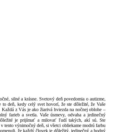
močné, silné a krásne. Svetový deň povedomia o autizme,
 to deň, kedy celý svet hovorí, že ste dôležité, že Vaše
ím. Každá z Vás je ako žiarivá hviezda na nočnej oblohe –
plný farieb a svetla. Vaše úsmevy, odvaha a jedinečný
ležité je prijímať a milovať ľudí takých, akí sú. Ste
 v tento výnimočný deň, si všetci obliekame modrú farbu
pomenuli, že každý človek je dôležitý, jedinečný a hodný