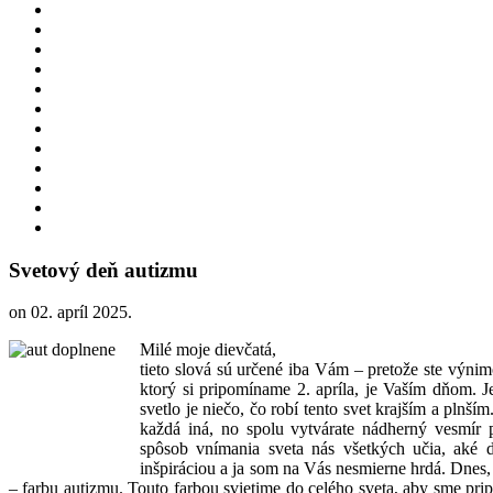
Svetový deň autizmu
on
02. apríl 2025
.
Milé moje dievčatá,
tieto slová sú určené iba Vám – pretože ste výni
ktorý si pripomíname 2. apríla, je Vaším dňom. Je
svetlo je niečo, čo robí tento svet krajším a plnš
každá iná, no spolu vytvárate nádherný vesmír 
spôsob vnímania sveta nás všetkých učia, aké dô
inšpiráciou a ja som na Vás nesmierne hrdá. Dnes,
– farbu autizmu. Touto farbou svietime do celého sveta, aby sme pri