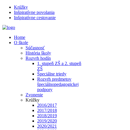
Krúžky
Inšpiratívne povolania
Inšpiratívne cestovanie
Home
O škole
Súčasnosť
História školy
Rozvrh hodín
1. stupeň ZŠ a 2. stupeň
ZŠ
Špeciálne triedy
Rozvrh predmetov
špeciálnopedagogickej
podpory
Zvonenie
Krúžky
2016/2017
2017/2018
2018/2019
2019/2020
2020/2021