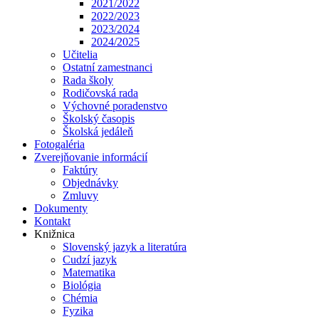
2021/2022
2022/2023
2023/2024
2024/2025
Učitelia
Ostatní zamestnanci
Rada školy
Rodičovská rada
Výchovné poradenstvo
Školský časopis
Školská jedáleň
Fotogaléria
Zverejňovanie informácií
Faktúry
Objednávky
Zmluvy
Dokumenty
Kontakt
Knižnica
Slovenský jazyk a literatúra
Cudzí jazyk
Matematika
Biológia
Chémia
Fyzika