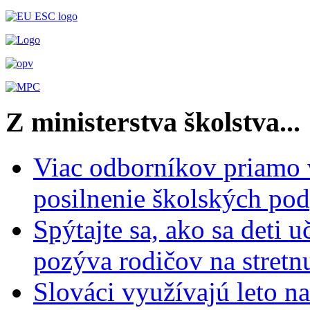
Z ministerstva školstva...
Viac odborníkov priamo 
posilnenie školských po
Spýtajte sa, ako sa deti 
pozýva rodičov na stretn
Slováci využívajú leto n