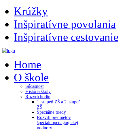
Krúžky
Inšpiratívne povolania
Inšpiratívne cestovanie
Home
O škole
Súčasnosť
História školy
Rozvrh hodín
1. stupeň ZŠ a 2. stupeň
ZŠ
Špeciálne triedy
Rozvrh predmetov
špeciálnopedagogickej
podpory