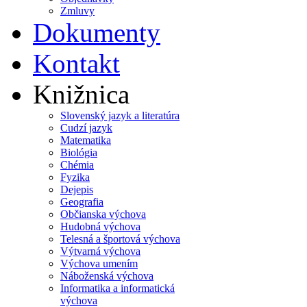
Zmluvy
Dokumenty
Kontakt
Knižnica
Slovenský jazyk a literatúra
Cudzí jazyk
Matematika
Biológia
Chémia
Fyzika
Dejepis
Geografia
Občianska výchova
Hudobná výchova
Telesná a športová výchova
Výtvarná výchova
Výchova umením
Náboženská výchova
Informatika a informatická
výchova