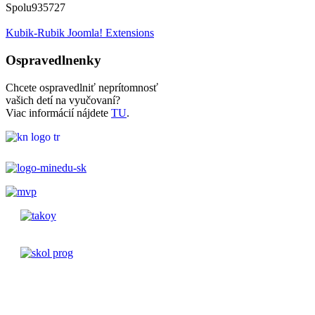
Spolu
935727
Kubik-Rubik Joomla! Extensions
Ospravedlnenky
Chcete ospravedlniť neprítomnosť
vašich detí na vyučovaní?
Viac informácií nájdete
TU
.