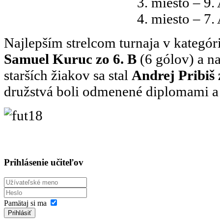
3. miesto – 9. 
4. miesto – 7. 
Najlepším strelcom turnaja v kategóri
Samuel Kuruc zo 6. B
(6 gólov) a na
starších žiakov sa stal
Andrej Pribiš 
družstvá boli odmenené diplomami a
Prihlásenie učiteľov
Pamätaj si ma
Prihlásiť