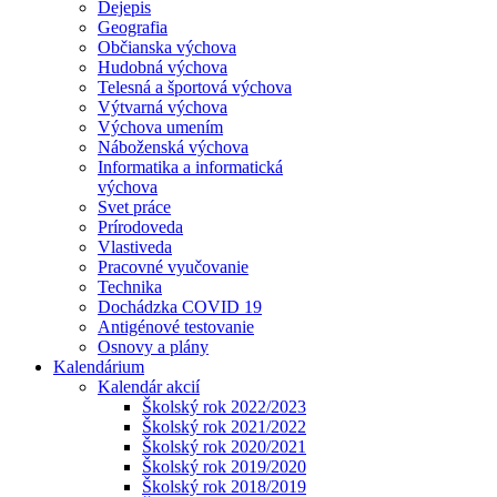
Dejepis
Geografia
Občianska výchova
Hudobná výchova
Telesná a športová výchova
Výtvarná výchova
Výchova umením
Náboženská výchova
Informatika a informatická
výchova
Svet práce
Prírodoveda
Vlastiveda
Pracovné vyučovanie
Technika
Dochádzka COVID 19
Antigénové testovanie
Osnovy a plány
Kalendárium
Kalendár akcií
Školský rok 2022/2023
Školský rok 2021/2022
Školský rok 2020/2021
Školský rok 2019/2020
Školský rok 2018/2019