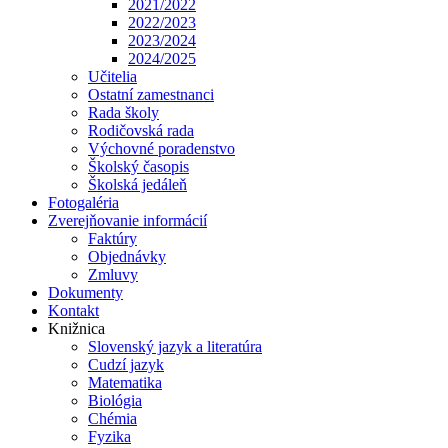
2021/2022
2022/2023
2023/2024
2024/2025
Učitelia
Ostatní zamestnanci
Rada školy
Rodičovská rada
Výchovné poradenstvo
Školský časopis
Školská jedáleň
Fotogaléria
Zverejňovanie informácií
Faktúry
Objednávky
Zmluvy
Dokumenty
Kontakt
Knižnica
Slovenský jazyk a literatúra
Cudzí jazyk
Matematika
Biológia
Chémia
Fyzika