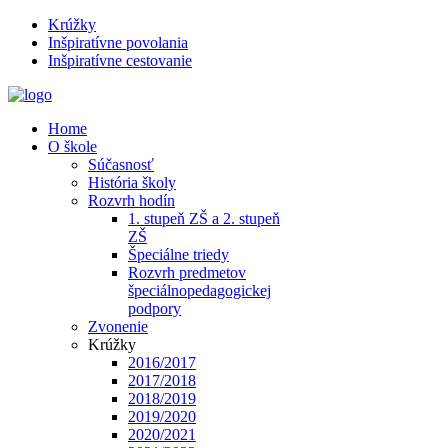
Krúžky
Inšpiratívne povolania
Inšpiratívne cestovanie
Home
O škole
Súčasnosť
História školy
Rozvrh hodín
1. stupeň ZŠ a 2. stupeň
ZŠ
Špeciálne triedy
Rozvrh predmetov
špeciálnopedagogickej
podpory
Zvonenie
Krúžky
2016/2017
2017/2018
2018/2019
2019/2020
2020/2021