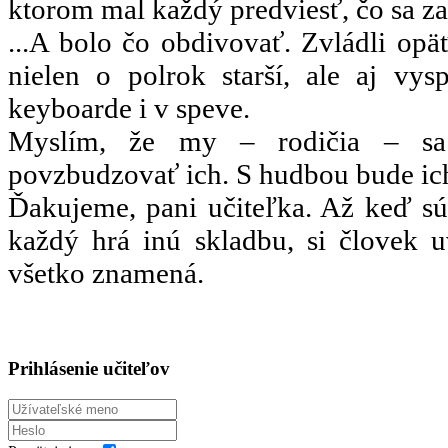
ktorom mal každý predviesť, čo sa za 
...A bolo čo obdivovať. Zvládli opäť
nielen o polrok starší, ale aj vysp
keyboarde i v speve.
Myslím, že my – rodičia – sa
povzbudzovať ich. S hudbou bude ich i
Ďakujeme, pani učiteľka. Až keď sú 
každý hrá inú skladbu, si človek 
všetko znamená.
Prihlásenie učiteľov