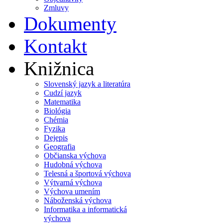
Zmluvy
Dokumenty
Kontakt
Knižnica
Slovenský jazyk a literatúra
Cudzí jazyk
Matematika
Biológia
Chémia
Fyzika
Dejepis
Geografia
Občianska výchova
Hudobná výchova
Telesná a športová výchova
Výtvarná výchova
Výchova umením
Náboženská výchova
Informatika a informatická
výchova