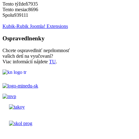
Tento týždeň
7935
Tento mesiac
8696
Spolu
939111
Kubik-Rubik Joomla! Extensions
Ospravedlnenky
Chcete ospravedlniť neprítomnosť
vašich detí na vyučovaní?
Viac informácií nájdete
TU
.