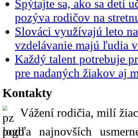
Spýtajte sa, ako sa deti 
pozýva rodičov na stretn
Slováci využívajú leto n
vzdelávanie majú ľudia 
Každý talent potrebuje pr
pre nadaných žiakov aj 
Kontakty
Vážení rodičia, milí žiac
podľa najnovších usmer