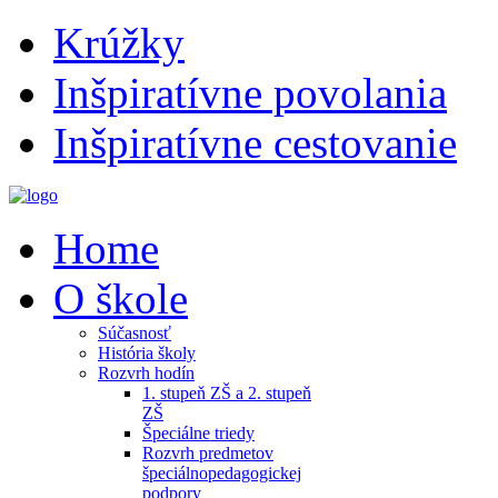
Krúžky
Inšpiratívne povolania
Inšpiratívne cestovanie
Home
O škole
Súčasnosť
História školy
Rozvrh hodín
1. stupeň ZŠ a 2. stupeň
ZŠ
Špeciálne triedy
Rozvrh predmetov
špeciálnopedagogickej
podpory