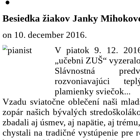
Besiedka žiakov Janky Mihokov
on
10. december 2016
.
V piatok 9. 12. 201
„učebni ZUŠ“ vyzeralo
Slávnostná predv
rozvoniavajúci tep
plamienky sviečok...
Vzadu sviatočne oblečení naši mladší
zopár našich bývalých stredoškoláko
zbadali aj úsmev, aj napätie, aj trém
chystali na tradičné vystúpenie pre 