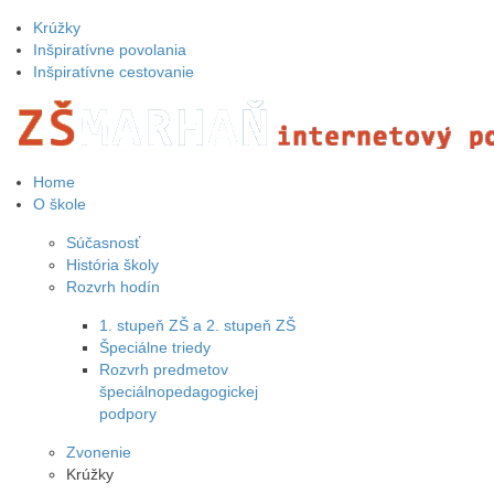
Krúžky
Inšpiratívne povolania
Inšpiratívne cestovanie
Home
O škole
Súčasnosť
História školy
Rozvrh hodín
1. stupeň ZŠ a 2. stupeň ZŠ
Špeciálne triedy
Rozvrh predmetov
špeciálnopedagogickej
podpory
Zvonenie
Krúžky