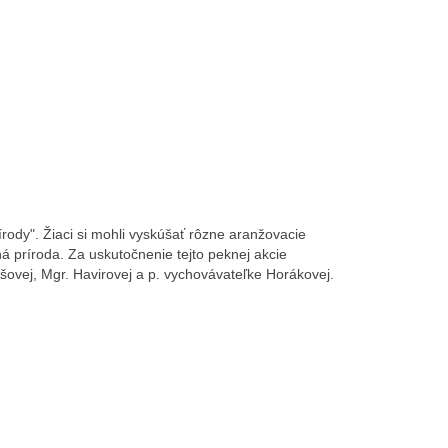
írody". Žiaci si mohli vyskúšať rôzne aranžovacie
ná príroda. Za uskutočnenie tejto peknej akcie
šovej, Mgr. Havirovej a p. vychovávateľke Horákovej.