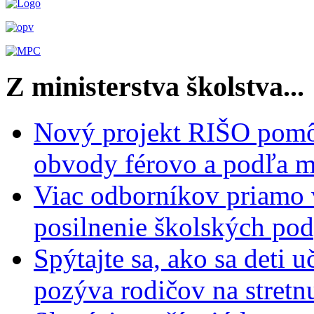
Z ministerstva školstva...
Nový projekt RIŠO pomôž
obvody férovo a podľa m
Viac odborníkov priamo 
posilnenie školských po
Spýtajte sa, ako sa deti 
pozýva rodičov na stretn