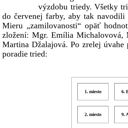
výzdobu triedy. Všetky tr
do červenej farby, aby tak navodili 
Mieru „zamilovanosti“ opäť hodnoti
zložení: Mgr. Emília Michalovová, 
Martina Džalajová. Po zrelej úvahe 
poradie tried:
1. miesto
6. 
2. miesto
9. 