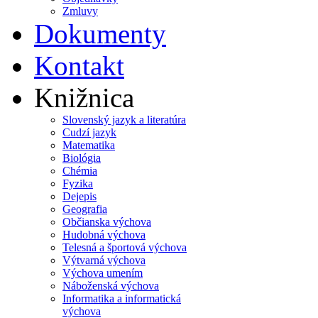
Zmluvy
Dokumenty
Kontakt
Knižnica
Slovenský jazyk a literatúra
Cudzí jazyk
Matematika
Biológia
Chémia
Fyzika
Dejepis
Geografia
Občianska výchova
Hudobná výchova
Telesná a športová výchova
Výtvarná výchova
Výchova umením
Náboženská výchova
Informatika a informatická
výchova