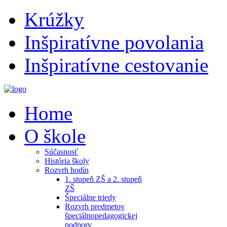
Krúžky
Inšpiratívne povolania
Inšpiratívne cestovanie
Home
O škole
Súčasnosť
História školy
Rozvrh hodín
1. stupeň ZŠ a 2. stupeň
ZŠ
Špeciálne triedy
Rozvrh predmetov
špeciálnopedagogickej
podpory