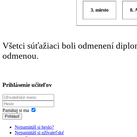
3. miesto
8. 
Všetci súťažiaci boli odmenení dipl
odmenou.
Prihlásenie učiteľov
Pamätaj si ma
Prihlásiť
Nepamätáš si heslo?
Nepamätáš si užívateľské