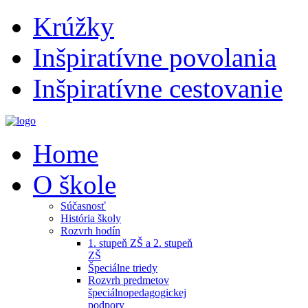
Krúžky
Inšpiratívne povolania
Inšpiratívne cestovanie
Home
O škole
Súčasnosť
História školy
Rozvrh hodín
1. stupeň ZŠ a 2. stupeň
ZŠ
Špeciálne triedy
Rozvrh predmetov
špeciálnopedagogickej
podpory