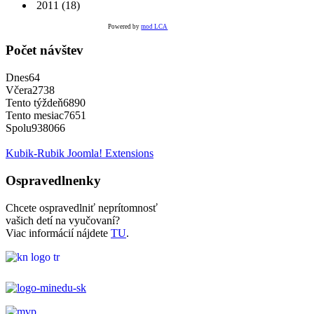
2011
(18)
Powered by
mod LCA
Počet návštev
Dnes
64
Včera
2738
Tento týždeň
6890
Tento mesiac
7651
Spolu
938066
Kubik-Rubik Joomla! Extensions
Ospravedlnenky
Chcete ospravedlniť neprítomnosť
vašich detí na vyučovaní?
Viac informácií nájdete
TU
.