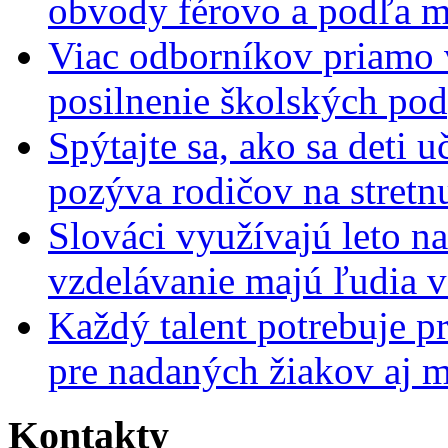
obvody férovo a podľa m
Viac odborníkov priamo 
posilnenie školských po
Spýtajte sa, ako sa deti 
pozýva rodičov na stretn
Slováci využívajú leto n
vzdelávanie majú ľudia 
Každý talent potrebuje pr
pre nadaných žiakov aj 
Kontakty