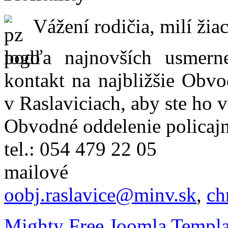
Vážení rodičia, milí žiac
podľa najnovších usmer
kontakt na najbližšie Obvo
v Raslaviciach, aby ste ho 
Obvodné oddelenie policajn
tel.: 054 479 22 05
mailové
oobj.raslavice@minv.sk
,
ch
Mighty Free Joomla Templa