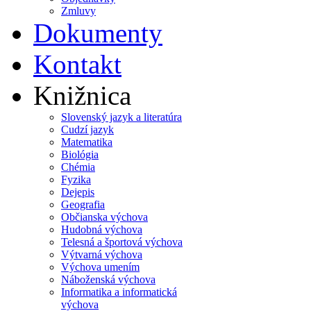
Zmluvy
Dokumenty
Kontakt
Knižnica
Slovenský jazyk a literatúra
Cudzí jazyk
Matematika
Biológia
Chémia
Fyzika
Dejepis
Geografia
Občianska výchova
Hudobná výchova
Telesná a športová výchova
Výtvarná výchova
Výchova umením
Náboženská výchova
Informatika a informatická
výchova