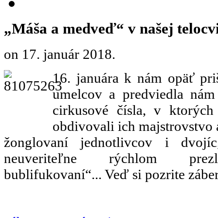
„Máša a medveď“ v našej telocv
on
17. január 2018
.
16. januára k nám opäť pri
umelcov a predviedla nám 
cirkusové čísla, v ktorýc
obdivovali ich majstrovstvo 
žonglovaní jednotlivcov i dvojí
neuveriteľne rýchlom prezl
bublifukovaní“... Veď si pozrite záber