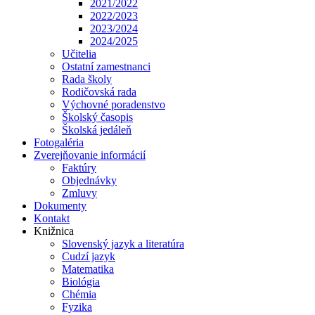
2021/2022
2022/2023
2023/2024
2024/2025
Učitelia
Ostatní zamestnanci
Rada školy
Rodičovská rada
Výchovné poradenstvo
Školský časopis
Školská jedáleň
Fotogaléria
Zverejňovanie informácií
Faktúry
Objednávky
Zmluvy
Dokumenty
Kontakt
Knižnica
Slovenský jazyk a literatúra
Cudzí jazyk
Matematika
Biológia
Chémia
Fyzika