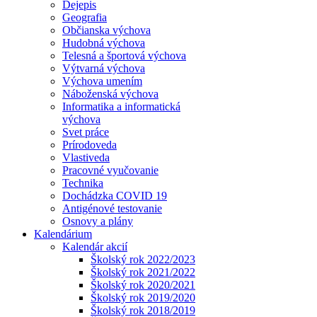
Dejepis
Geografia
Občianska výchova
Hudobná výchova
Telesná a športová výchova
Výtvarná výchova
Výchova umením
Náboženská výchova
Informatika a informatická
výchova
Svet práce
Prírodoveda
Vlastiveda
Pracovné vyučovanie
Technika
Dochádzka COVID 19
Antigénové testovanie
Osnovy a plány
Kalendárium
Kalendár akcií
Školský rok 2022/2023
Školský rok 2021/2022
Školský rok 2020/2021
Školský rok 2019/2020
Školský rok 2018/2019