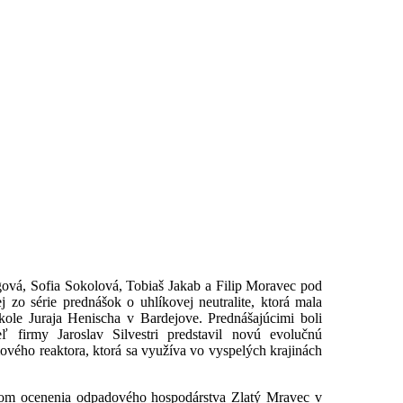
rgová, Sofia Sokolová, Tobiaš Jakab a Filip Moravec pod
 zo série prednášok o uhlíkovej neutralite, ktorá mala
ole Juraja Henischa v Bardejove. Prednášajúcimi boli
teľ firmy Jaroslav Silvestri predstavil novú evolučnú
vého reaktora, ktorá sa využíva vo vyspelých krajinách
teľom ocenenia odpadového hospodárstva Zlatý Mravec v