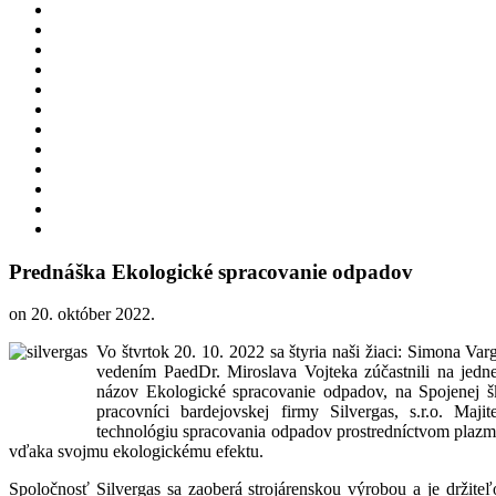
Prednáška Ekologické spracovanie odpadov
on
20. október 2022
.
Vo štvrtok 20. 10. 2022 sa štyria naši žiaci: Simona Va
vedením PaedDr. Miroslava Vojteka zúčastnili na jednej
názov Ekologické spracovanie odpadov, na Spojenej šk
pracovníci bardejovskej firmy Silvergas, s.r.o. Maji
technológiu spracovania odpadov prostredníctvom plazmo
vďaka svojmu ekologickému efektu.
Spoločnosť Silvergas sa zaoberá strojárenskou výrobou a je drži