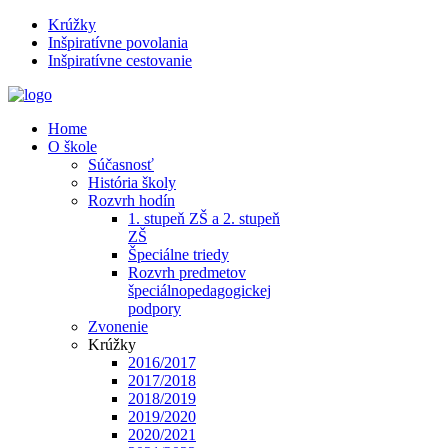
Krúžky
Inšpiratívne povolania
Inšpiratívne cestovanie
Home
O škole
Súčasnosť
História školy
Rozvrh hodín
1. stupeň ZŠ a 2. stupeň
ZŠ
Špeciálne triedy
Rozvrh predmetov
špeciálnopedagogickej
podpory
Zvonenie
Krúžky
2016/2017
2017/2018
2018/2019
2019/2020
2020/2021