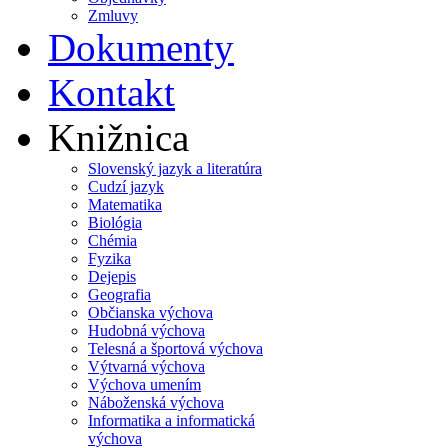
Zmluvy
Dokumenty
Kontakt
Knižnica
Slovenský jazyk a literatúra
Cudzí jazyk
Matematika
Biológia
Chémia
Fyzika
Dejepis
Geografia
Občianska výchova
Hudobná výchova
Telesná a športová výchova
Výtvarná výchova
Výchova umením
Náboženská výchova
Informatika a informatická
výchova