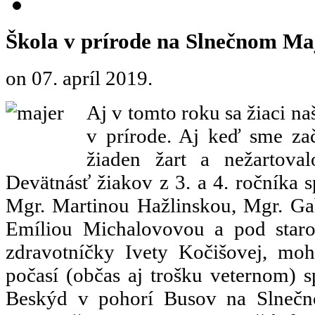
Škola v prírode na Slnečnom Ma
on
07. apríl 2019
.
Aj v tomto roku sa žiaci na
v prírode. Aj keď sme začí
žiaden žart a nežartova
Devätnásť žiakov z 3. a 4. ročníka 
Mgr. Martinou Hažlinskou, Mgr. Ga
Emíliou Michalovovou a pod star
zdravotníčky Ivety Kočišovej, m
počasí (občas aj trošku veternom) 
Beskýd v pohorí Busov na Slnečn