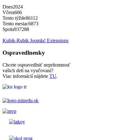
Dnes
2024
Včera
606
Tento týždeň
6112
Tento mesiac
6873
Spolu
937288
Kubik-Rubik Joomla! Extensions
Ospravedlnenky
Chcete ospravedlniť neprítomnosť
vašich detí na vyučovaní?
Viac informácií nájdete
TU
.