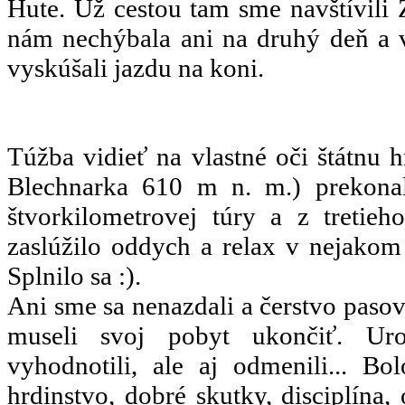
Hute. Už cestou tam sme navštívili
nám nechýbala ani na druhý deň a v
vyskúšali jazdu na koni.
Túžba vidieť na vlastné oči štátnu 
Blechnarka 610 m n. m.) prekona
štvorkilometrovej túry a z tretie
zaslúžilo oddych a relax v nejakom
Splnilo sa :).
Ani sme sa nenazdali a čerstvo pasov
museli svoj pobyt ukončiť. Uro
vyhodnotili, ale aj odmenili... Bolo
hrdinstvo, dobré skutky, disciplína,