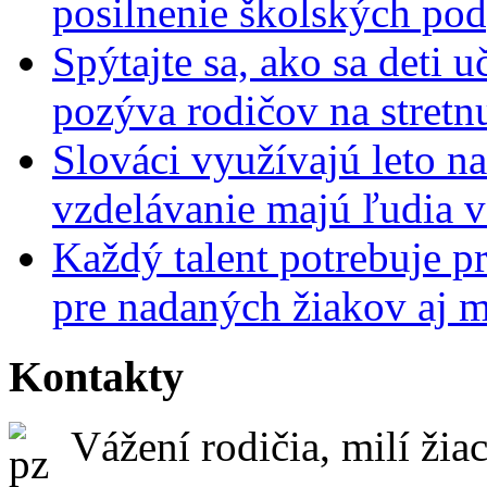
posilnenie školských po
Spýtajte sa, ako sa deti 
pozýva rodičov na stretn
Slováci využívajú leto n
vzdelávanie majú ľudia 
Každý talent potrebuje pr
pre nadaných žiakov aj 
Kontakty
Vážení rodičia, milí žiac