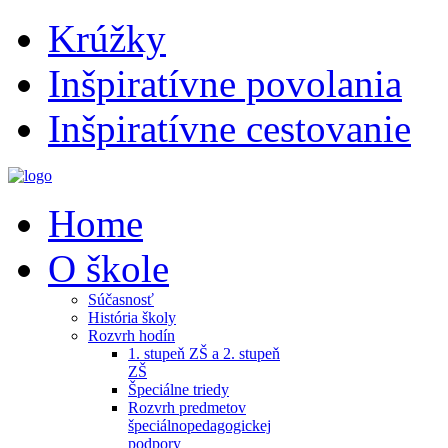
Krúžky
Inšpiratívne povolania
Inšpiratívne cestovanie
Home
O škole
Súčasnosť
História školy
Rozvrh hodín
1. stupeň ZŠ a 2. stupeň
ZŠ
Špeciálne triedy
Rozvrh predmetov
špeciálnopedagogickej
podpory