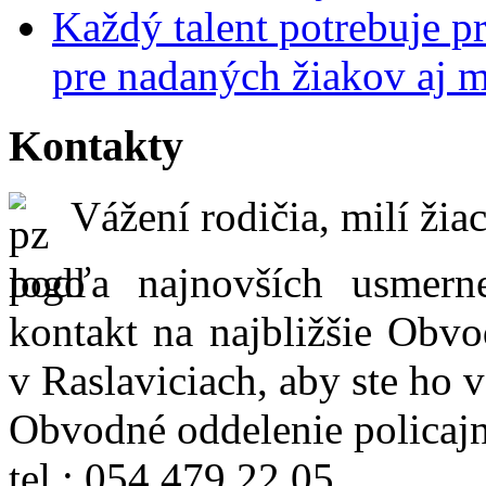
Každý talent potrebuje pr
pre nadaných žiakov aj 
Kontakty
Vážení rodičia, milí žiac
podľa najnovších usmer
kontakt na najbližšie Obvo
v Raslaviciach, aby ste ho 
Obvodné oddelenie policajn
tel.: 054 479 22 05