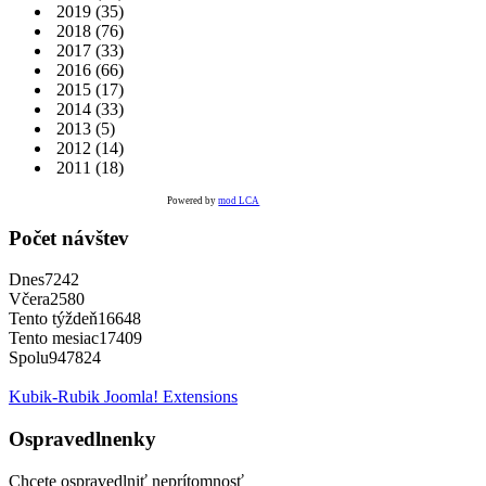
2019
(35)
2018
(76)
2017
(33)
2016
(66)
2015
(17)
2014
(33)
2013
(5)
2012
(14)
2011
(18)
Powered by
mod LCA
Počet návštev
Dnes
7242
Včera
2580
Tento týždeň
16648
Tento mesiac
17409
Spolu
947824
Kubik-Rubik Joomla! Extensions
Ospravedlnenky
Chcete ospravedlniť neprítomnosť