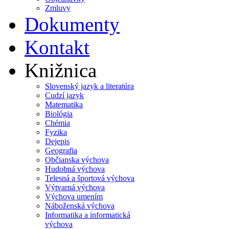
Zmluvy
Dokumenty
Kontakt
Knižnica
Slovenský jazyk a literatúra
Cudzí jazyk
Matematika
Biológia
Chémia
Fyzika
Dejepis
Geografia
Občianska výchova
Hudobná výchova
Telesná a športová výchova
Výtvarná výchova
Výchova umením
Náboženská výchova
Informatika a informatická
výchova