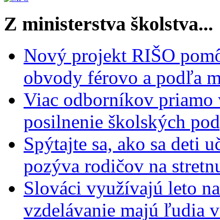
Z ministerstva školstva...
Nový projekt RIŠO pomôž
obvody férovo a podľa m
Viac odborníkov priamo 
posilnenie školských po
Spýtajte sa, ako sa deti 
pozýva rodičov na stretn
Slováci využívajú leto n
vzdelávanie majú ľudia 