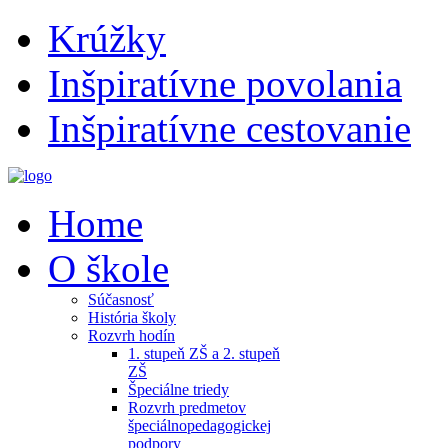
Krúžky
Inšpiratívne povolania
Inšpiratívne cestovanie
Home
O škole
Súčasnosť
História školy
Rozvrh hodín
1. stupeň ZŠ a 2. stupeň
ZŠ
Špeciálne triedy
Rozvrh predmetov
špeciálnopedagogickej
podpory