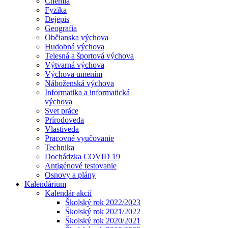
Chémia
Fyzika
Dejepis
Geografia
Občianska výchova
Hudobná výchova
Telesná a športová výchova
Výtvarná výchova
Výchova umením
Náboženská výchova
Informatika a informatická
výchova
Svet práce
Prírodoveda
Vlastiveda
Pracovné vyučovanie
Technika
Dochádzka COVID 19
Antigénové testovanie
Osnovy a plány
Kalendárium
Kalendár akcií
Školský rok 2022/2023
Školský rok 2021/2022
Školský rok 2020/2021