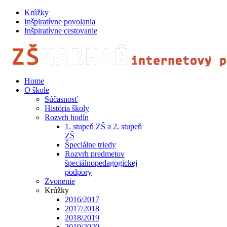
Krúžky
Inšpiratívne povolania
Inšpiratívne cestovanie
Home
O škole
Súčasnosť
História školy
Rozvrh hodín
1. stupeň ZŠ a 2. stupeň
ZŠ
Špeciálne triedy
Rozvrh predmetov
špeciálnopedagogickej
podpory
Zvonenie
Krúžky
2016/2017
2017/2018
2018/2019
2019/2020