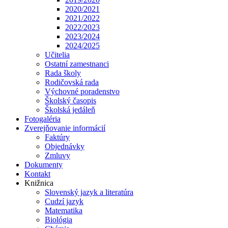
2020/2021
2021/2022
2022/2023
2023/2024
2024/2025
Učitelia
Ostatní zamestnanci
Rada školy
Rodičovská rada
Výchovné poradenstvo
Školský časopis
Školská jedáleň
Fotogaléria
Zverejňovanie informácií
Faktúry
Objednávky
Zmluvy
Dokumenty
Kontakt
Knižnica
Slovenský jazyk a literatúra
Cudzí jazyk
Matematika
Biológia