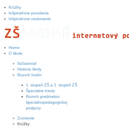
Krúžky
Inšpiratívne povolania
Inšpiratívne cestovanie
Home
O škole
Súčasnosť
História školy
Rozvrh hodín
1. stupeň ZŠ a 2. stupeň ZŠ
Špeciálne triedy
Rozvrh predmetov
špeciálnopedagogickej
podpory
Zvonenie
Krúžky