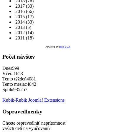
2018
(76)
2017
(33)
2016
(66)
2015
(17)
2014
(33)
2013
(5)
2012
(14)
2011
(18)
Powered by
mod LCA
Počet návštev
Dnes
599
Včera
1653
Tento týždeň
4081
Tento mesiac
4842
Spolu
935257
Kubik-Rubik Joomla! Extensions
Ospravedlnenky
Chcete ospravedlniť neprítomnosť
vašich detí na vyučovaní?