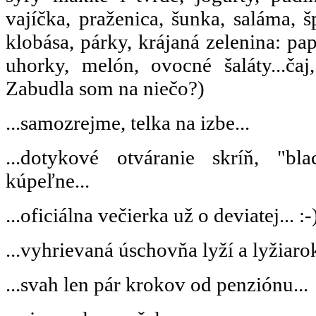
vajíčka, praženica, šunka, saláma, š
klobása, párky, krájaná zelenina: pap
uhorky, melón, ovocné šaláty...čaj
Zabudla som na niečo?)
...samozrejme, telka na izbe...
...dotykové otváranie skríň, "bl
kúpeľne...
...oficiálna večierka už o deviatej... :-
...vyhrievaná úschovňa lyží a lyžiarok
...svah len pár krokov od penziónu...