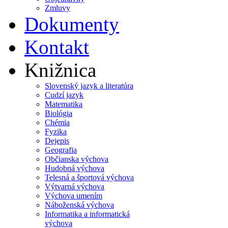
Zmluvy
Dokumenty
Kontakt
Knižnica
Slovenský jazyk a literatúra
Cudzí jazyk
Matematika
Biológia
Chémia
Fyzika
Dejepis
Geografia
Občianska výchova
Hudobná výchova
Telesná a športová výchova
Výtvarná výchova
Výchova umením
Náboženská výchova
Informatika a informatická
výchova