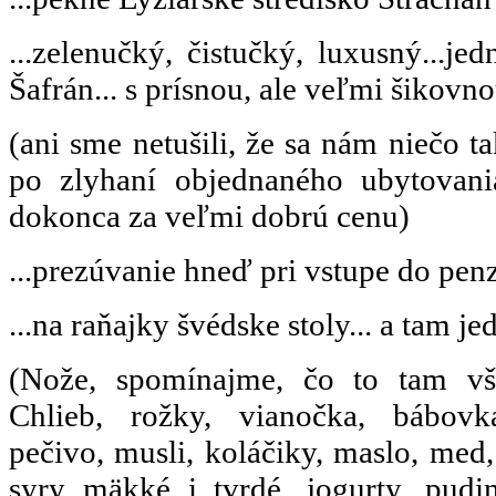
...zelenučký, čistučký, luxusný...j
Šafrán... s prísnou, ale veľmi šikovno
(ani sme netušili, že sa nám niečo t
po zlyhaní objednaného ubytovani
dokonca za veľmi dobrú cenu)
...prezúvanie hneď pri vstupe do penz
...na raňajky švédske stoly... a tam j
(Nože, spomínajme, čo to tam vš
Chlieb, rožky, vianočka, bábovka
pečivo, musli, koláčiky, maslo, med,
syry mäkké i tvrdé, jogurty, pudi