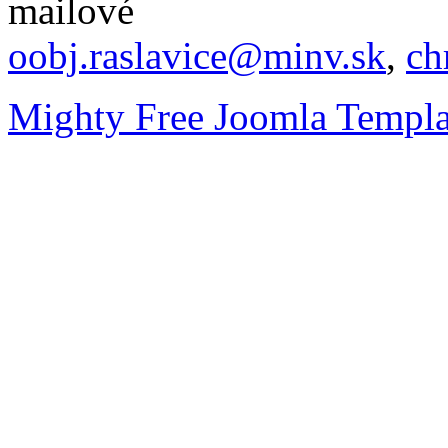
mailové
oobj.raslavice@minv.sk
,
ch
Mighty Free Joomla Templa