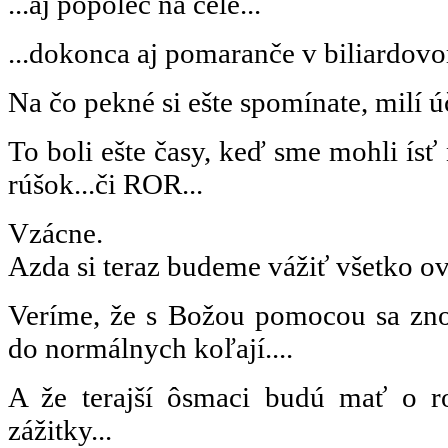
...aj popolec na čele...
...dokonca aj pomaranče v biliardovom
Na čo pekné si ešte spomínate, milí ú
To boli ešte časy, keď sme mohli ísť 
rúšok...či ROR...
Vzácne.
Azda si teraz budeme vážiť všetko ove
Veríme, že s Božou pomocou sa zno
do normálnych koľají....
A že terajší ôsmaci budú mať o ro
zážitky...