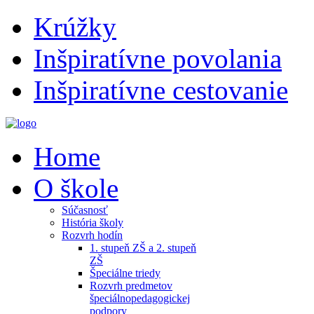
Krúžky
Inšpiratívne povolania
Inšpiratívne cestovanie
Home
O škole
Súčasnosť
História školy
Rozvrh hodín
1. stupeň ZŠ a 2. stupeň
ZŠ
Špeciálne triedy
Rozvrh predmetov
špeciálnopedagogickej
podpory