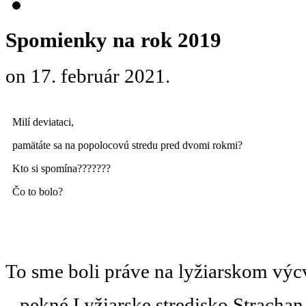
Spomienky na rok 2019
on
17. február 2021
.
Milí deviataci,
pamätáte sa na popolocovú stredu pred dvomi rokmi?
Kto si spomína???????
Čo to bolo?
To sme boli práve na lyžiarskom výcv
...pekné Lyžiarske stredisko Strachan