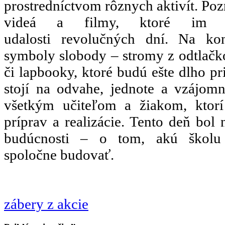
prostredníctvom rôznych aktivít. Pozr
videá a filmy, ktoré im dô
udalosti revolučných dní. Na ko
symboly slobody – stromy z odtlačko
či lapbooky, ktoré budú ešte dlho p
stojí na odvahe, jednote a vzájom
všetkým učiteľom a žiakom, ktorí 
príprav a realizácie. Tento deň bol n
budúcnosti – o tom, akú školu
spoločne budovať.
zábery z akcie