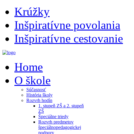
Krúžky
Inšpiratívne povolania
Inšpiratívne cestovanie
Home
O škole
Súčasnosť
História školy
Rozvrh hodín
1. stupeň ZŠ a 2. stupeň
ZŠ
Špeciálne triedy
Rozvrh predmetov
špeciálnopedagogickej
podpory