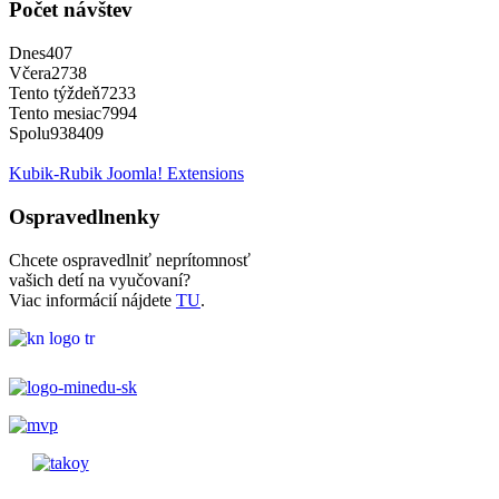
Počet návštev
Dnes
407
Včera
2738
Tento týždeň
7233
Tento mesiac
7994
Spolu
938409
Kubik-Rubik Joomla! Extensions
Ospravedlnenky
Chcete ospravedlniť neprítomnosť
vašich detí na vyučovaní?
Viac informácií nájdete
TU
.