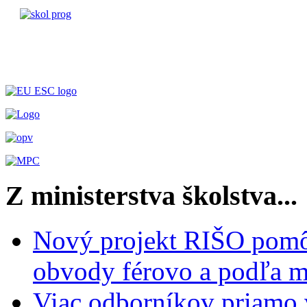
Z ministerstva školstva...
Nový projekt RIŠO pomôž
obvody férovo a podľa m
Viac odborníkov priamo 