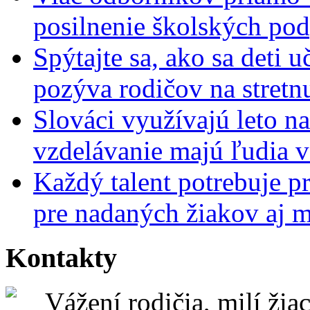
posilnenie školských po
Spýtajte sa, ako sa deti 
pozýva rodičov na stretn
Slováci využívajú leto n
vzdelávanie majú ľudia 
Každý talent potrebuje pr
pre nadaných žiakov aj 
Kontakty
Vážení rodičia, milí žiac