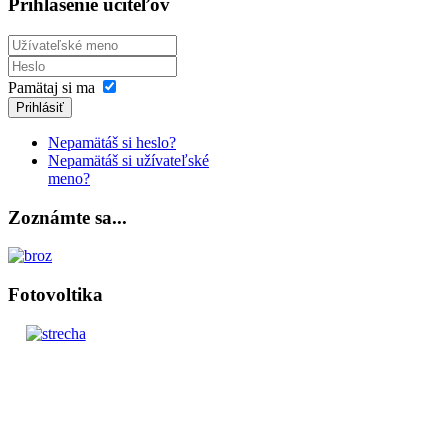
Prihlásenie učiteľov
Pamätaj si ma
Prihlásiť
Nepamätáš si heslo?
Nepamätáš si užívateľské
meno?
Zoznámte sa...
Fotovoltika