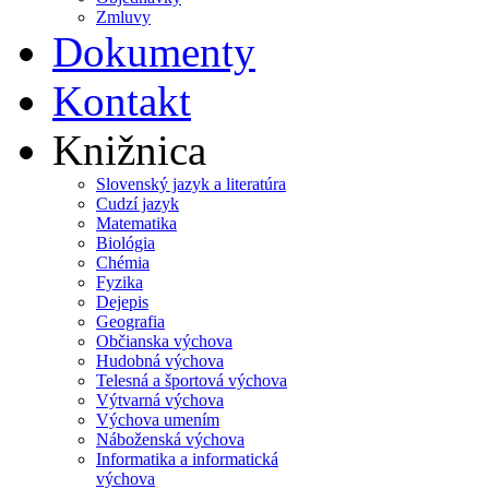
Zmluvy
Dokumenty
Kontakt
Knižnica
Slovenský jazyk a literatúra
Cudzí jazyk
Matematika
Biológia
Chémia
Fyzika
Dejepis
Geografia
Občianska výchova
Hudobná výchova
Telesná a športová výchova
Výtvarná výchova
Výchova umením
Náboženská výchova
Informatika a informatická
výchova