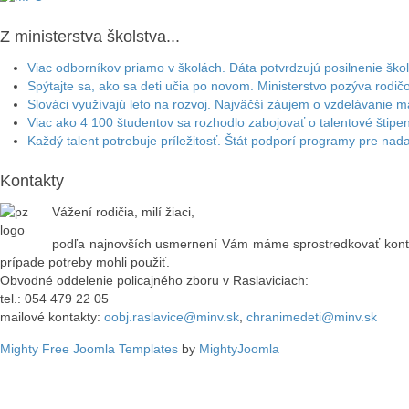
Z ministerstva školstva...
Viac odborníkov priamo v školách. Dáta potvrdzujú posilnenie šk
Spýtajte sa, ako sa deti učia po novom. Ministerstvo pozýva rodičo
Slováci využívajú leto na rozvoj. Najväčší záujem o vzdelávanie 
Viac ako 4 100 študentov sa rozhodlo zabojovať o talentové štip
Každý talent potrebuje príležitosť. Štát podporí programy pre nad
Kontakty
Vážení rodičia, milí žiaci,
podľa najnovších usmernení Vám máme sprostredkovať kontakt
prípade potreby mohli použiť.
Obvodné oddelenie policajného zboru v Raslaviciach:
tel.: 054 479 22 05
mailové kontakty:
oobj.raslavice@minv.sk
,
chranimedeti@minv.sk
Mighty Free Joomla Templates
by
MightyJoomla