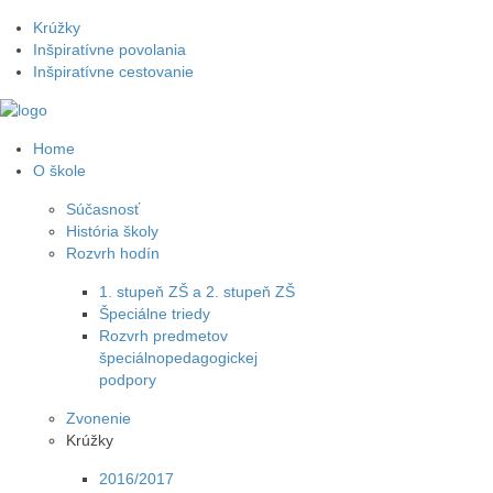
Krúžky
Inšpiratívne povolania
Inšpiratívne cestovanie
Home
O škole
Súčasnosť
História školy
Rozvrh hodín
1. stupeň ZŠ a 2. stupeň ZŠ
Špeciálne triedy
Rozvrh predmetov
špeciálnopedagogickej
podpory
Zvonenie
Krúžky
2016/2017