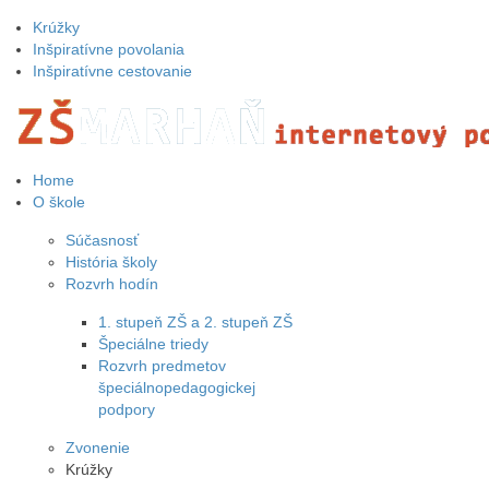
Krúžky
Inšpiratívne povolania
Inšpiratívne cestovanie
Home
O škole
Súčasnosť
História školy
Rozvrh hodín
1. stupeň ZŠ a 2. stupeň ZŠ
Špeciálne triedy
Rozvrh predmetov
špeciálnopedagogickej
podpory
Zvonenie
Krúžky