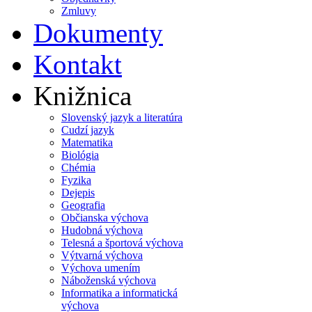
Zmluvy
Dokumenty
Kontakt
Knižnica
Slovenský jazyk a literatúra
Cudzí jazyk
Matematika
Biológia
Chémia
Fyzika
Dejepis
Geografia
Občianska výchova
Hudobná výchova
Telesná a športová výchova
Výtvarná výchova
Výchova umením
Náboženská výchova
Informatika a informatická
výchova