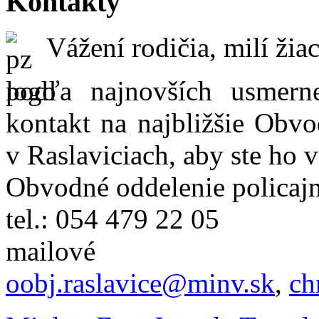
Kontakty
Vážení rodičia, milí žiac
podľa najnovších usmer
kontakt na najbližšie Obvo
v Raslaviciach, aby ste ho 
Obvodné oddelenie policajn
tel.: 054 479 22 05
mailové
oobj.raslavice@minv.sk
,
ch