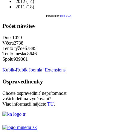
2012
(14)
2011
(18)
Powered by
mod LCA
Počet návštev
Dnes
1059
Včera
2738
Tento týždeň
7885
Tento mesiac
8646
Spolu
939061
Kubik-Rubik Joomla! Extensions
Ospravedlnenky
Chcete ospravedlniť neprítomnosť
vašich detí na vyučovaní?
Viac informácií nájdete
TU
.