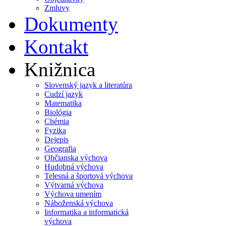
Zmluvy
Dokumenty
Kontakt
Knižnica
Slovenský jazyk a literatúra
Cudzí jazyk
Matematika
Biológia
Chémia
Fyzika
Dejepis
Geografia
Občianska výchova
Hudobná výchova
Telesná a športová výchova
Výtvarná výchova
Výchova umením
Náboženská výchova
Informatika a informatická
výchova