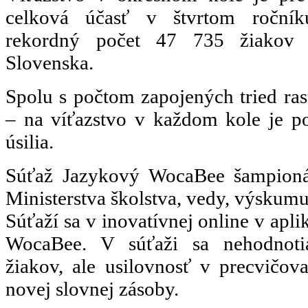
celková účasť v štvrtom ročník
rekordný počet 47 735 žiakov 
Slovenska.
Spolu s počtom zapojených tried rast
– na víťazstvo v každom kole je po
úsilia.
Súťaž Jazykový WocaBee šampionát
Ministerstva školstva, vedy, výskumu
Súťaží sa v inovatívnej online v apli
WocaBee. V súťaži sa nehodnoti
žiakov, ale usilovnosť v precvičov
novej slovnej zásoby.