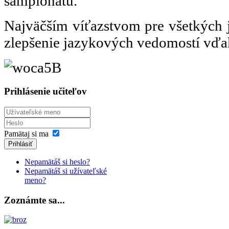
šampionátu.
Najväčším víťazstvom pre všetkých j
zlepšenie jazykových vedomostí vďaka
Prihlásenie učiteľov
Pamätaj si ma
Prihlásiť
Nepamätáš si heslo?
Nepamätáš si užívateľské
meno?
Zoznámte sa...