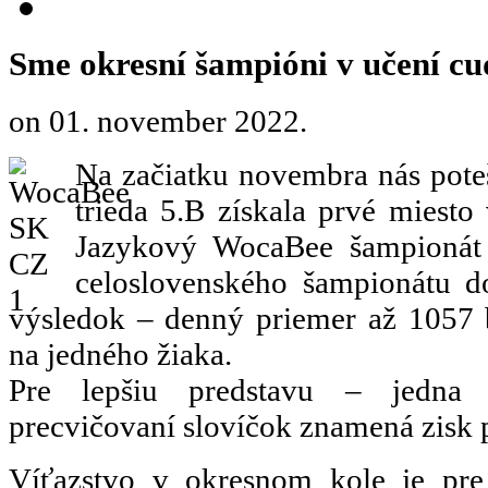
Sme okresní šampióni v učení cu
on
01. november 2022
.
Na začiatku novembra nás poteš
trieda 5.B získala prvé miest
Jazykový WocaBee šampioná
celoslovenského šampionátu do
výsledok – denný priemer až 1057 
na jedného žiaka.
Pre lepšiu predstavu – jedna
precvičovaní slovíčok znamená zisk p
Víťazstvo v okresnom kole je pre 