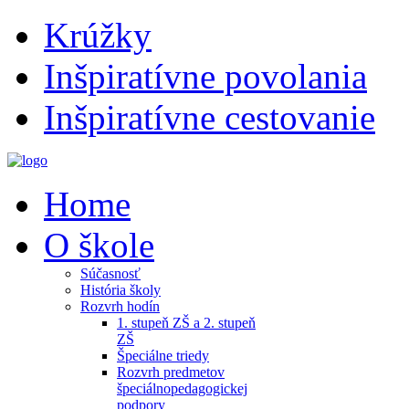
Krúžky
Inšpiratívne povolania
Inšpiratívne cestovanie
Home
O škole
Súčasnosť
História školy
Rozvrh hodín
1. stupeň ZŠ a 2. stupeň
ZŠ
Špeciálne triedy
Rozvrh predmetov
špeciálnopedagogickej
podpory