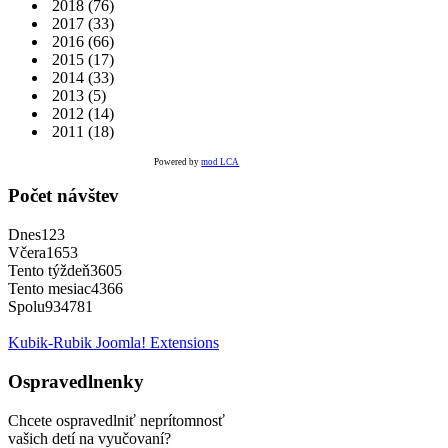
2018
(76)
2017
(33)
2016
(66)
2015
(17)
2014
(33)
2013
(5)
2012
(14)
2011
(18)
Powered by
mod LCA
Počet návštev
Dnes
123
Včera
1653
Tento týždeň
3605
Tento mesiac
4366
Spolu
934781
Kubik-Rubik Joomla! Extensions
Ospravedlnenky
Chcete ospravedlniť neprítomnosť
vašich detí na vyučovaní?