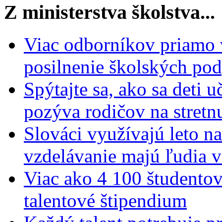
Z ministerstva školstva...
Viac odborníkov priamo 
posilnenie školských po
Spýtajte sa, ako sa deti 
pozýva rodičov na stretn
Slováci využívajú leto n
vzdelávanie majú ľudia 
Viac ako 4 100 študentov
talentové štipendium