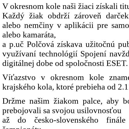
V okresnom kole naši žiaci získali ti
Každý žiak obdrží zároveň darček 
alebo nemčiny v aplikácii pre sam
alebo kamaráta,
a p.uč Polčová získava užitočnú p
využívaní technológií Spojení navžd
digitálnej dobe od spoločnosti ESET.
Víťazstvo v okresnom kole znam
krajského kola, ktoré prebieha od 2.1
Držme našim žiakom palce, aby bol
prebojovali sa svojou usilovnosťou
až do česko-slovenského finál