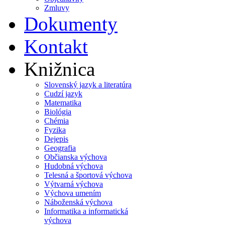
Zmluvy
Dokumenty
Kontakt
Knižnica
Slovenský jazyk a literatúra
Cudzí jazyk
Matematika
Biológia
Chémia
Fyzika
Dejepis
Geografia
Občianska výchova
Hudobná výchova
Telesná a športová výchova
Výtvarná výchova
Výchova umením
Náboženská výchova
Informatika a informatická
výchova