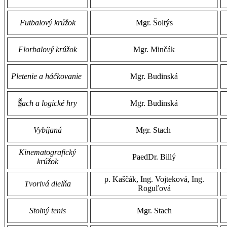
Futbalový krúžok
Mgr. Šoltýs
Florbalový krúžok
Mgr. Minčák
Pletenie a háčkovanie
Mgr. Budinská
Š
ach a logické hry
Mgr. Budinská
Vybíjaná
Mgr. Stach
Kinematografický
PaedDr. Billý
krúžok
p. Kaščák, Ing. Vojteková, Ing.
Tvorivá dielňa
Roguľová
Stolný tenis
Mgr. Stach