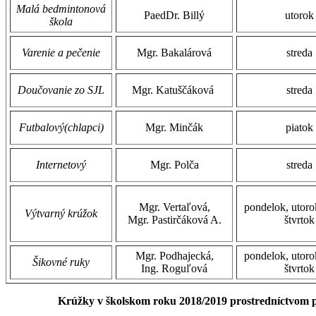
Malá bedmintonová
PaedDr. Billý
utorok
škola
Varenie a pečenie
Mgr. Bakalárová
streda
Doučovanie zo SJL
Mgr. Katuščáková
streda
Futbalový(chlapci)
Mgr. Minčák
piatok
Internetový
Mgr. Polča
streda
Mgr. Vertaľová,
pondelok, utorok
Výtvarný krúžok
Mgr. Pastirčáková A.
štvrtok
Mgr. Podhajecká,
pondelok, utorok
Šikovné ruky
Ing. Roguľová
štvrtok
Krúžky v školskom roku 2018/2019 prostredníctvom p