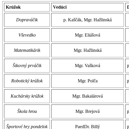
Krúžok
Vedúci
Dopraváčik
p. Kaščák, Mgr. Hažlinská
Vševedko
Mgr. Eliášová
Matematikárik
Mgr. Hažlinská
Šikovný prváčik
Mgr. Vašková
Robotický krúžok
Mgr. Polča
Kuchársky krúžok
Mgr. Bakalárová
Škola hrou
Mgr. Brejová
Športové hry pondelok
PaedDr. Billý