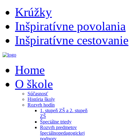
Krúžky
Inšpiratívne povolania
Inšpiratívne cestovanie
Home
O škole
Súčasnosť
História školy
Rozvrh hodín
1. stupeň ZŠ a 2. stupeň
ZŠ
Špeciálne triedy
Rozvrh predmetov
špeciálnopedagogickej
podpory