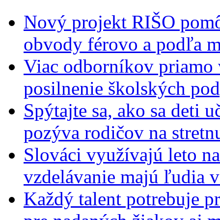
Nový projekt RIŠO pomôž
obvody férovo a podľa m
Viac odborníkov priamo 
posilnenie školských po
Spýtajte sa, ako sa deti 
pozýva rodičov na stretn
Slováci využívajú leto n
vzdelávanie majú ľudia 
Každý talent potrebuje pr