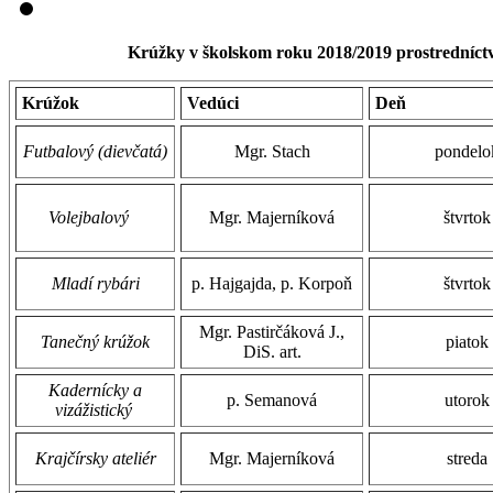
Krúžky v školskom roku 2018/2019 prostredníc
Krúžok
Vedúci
Deň
Futbalový (dievčatá)
Mgr. Stach
pondelo
Volejbalový
Mgr. Majerníková
štvrtok
Mladí rybári
p. Hajgajda, p. Korpoň
štvrtok
Mgr. Pastirčáková J.,
Tanečný krúžok
piatok
DiS. art.
Kadernícky a
p. Semanová
utorok
vizážistický
Krajčírsky ateliér
Mgr. Majerníková
streda