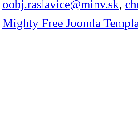
oobj.raslavice@minv.sk
,
ch
Mighty Free Joomla Templa