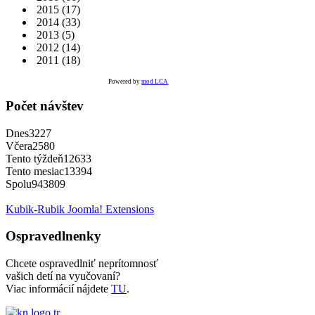
2015
(17)
2014
(33)
2013
(5)
2012
(14)
2011
(18)
Powered by
mod LCA
Počet návštev
Dnes
3227
Včera
2580
Tento týždeň
12633
Tento mesiac
13394
Spolu
943809
Kubik-Rubik Joomla! Extensions
Ospravedlnenky
Chcete ospravedlniť neprítomnosť
vašich detí na vyučovaní?
Viac informácií nájdete
TU
.