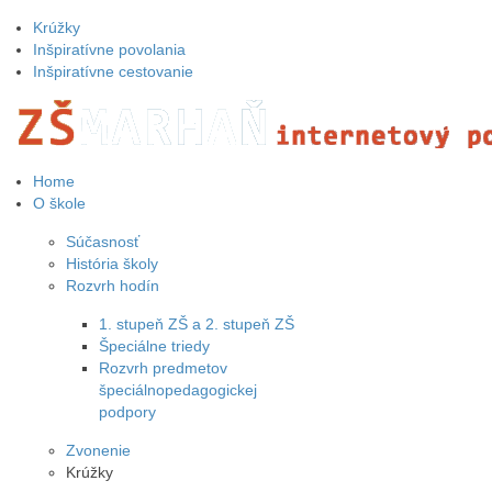
Krúžky
Inšpiratívne povolania
Inšpiratívne cestovanie
Home
O škole
Súčasnosť
História školy
Rozvrh hodín
1. stupeň ZŠ a 2. stupeň ZŠ
Špeciálne triedy
Rozvrh predmetov
špeciálnopedagogickej
podpory
Zvonenie
Krúžky