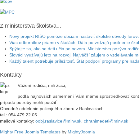
Z ministerstva školstva...
Nový projekt RIŠO pomôže obciam nastaviť školské obvody férovo
Viac odborníkov priamo v školách. Dáta potvrdzujú posilnenie šk
Spýtajte sa, ako sa deti učia po novom. Ministerstvo pozýva rodičo
Slováci využívajú leto na rozvoj. Najväčší záujem o vzdelávanie 
Každý talent potrebuje príležitosť. Štát podporí programy pre nad
Kontakty
Vážení rodičia, milí žiaci,
podľa najnovších usmernení Vám máme sprostredkovať kontakt
prípade potreby mohli použiť.
Obvodné oddelenie policajného zboru v Raslaviciach:
tel.: 054 479 22 05
mailové kontakty:
oobj.raslavice@minv.sk
,
chranimedeti@minv.sk
Mighty Free Joomla Templates
by
MightyJoomla