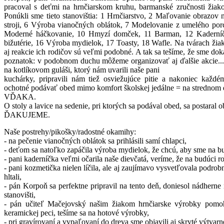
pracoval s deťmi na hrnčiarskom kruhu, barmanské zručnosti žiak
Ponúkli sme tieto stanovištia: 1 Hrnčiarstvo, 2 Maľovanie obrazov n
stroji, 6 Výroba vianočných oblátok, 7 Modelovanie z umelého por
Moderné háčkovanie, 10 Hmyzí domček, 11 Barman, 12 Kaderníčk
bižutérie, 16 Výroba mydielok, 17 Toasty, 18 Wafle. Na tvárach ži
aj reakcie ich rodičov sú veľmi podobné. A tak sa tešíme, že sme dok
poznatok: v podobnom duchu môžeme organizovať aj ďalšie akcie... ž
na kotlíkovom guláši, ktorý nám uvarili naše pani
kuchárky, pripravili nám tiež osviežujúce pitie a nakoniec kaž
ochotné podávať obed mimo komfort školskej jedálne = na strednom 
VĎAKA.
O stoly a lavice na sedenie, pri ktorých sa podával obed, sa postaral
ĎAKUJEME.
Naše postrehy/pikošky/radostné okamihy:
- na pečenie vianočných oblátok sa prihlásili samí chlapci,
- deťom sa natoľko zapáčila výroba mydielok, že chcú, aby sme na b
- pani kaderníčka veľmi očarila naše dievčatá, veríme, že na budúci 
- pani kozmetička nielen líčila, ale aj zaujímavo vysvetľovala podrobno
hltali,
- pán Korpoň sa perfektne pripravil na tento deň, doniesol nádher
stanovišti,
- pán učiteľ Mačejovský našim žiakom hrnčiarske výrobky pomoho
keramickej peci, tešíme sa na hotové výrobky,
- pri gravírovaní a vypaľovaní do dreva sme objavili aj skryté výtvarné