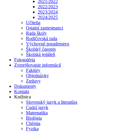
2021/2022
2022/2023
2023/2024
2024/2025
Učitelia
Ostatní zamestnanci
Rada školy
Rodičovská rada
Výchovné poradenstvo
Školský časopis
Školská jedáleň
Fotogaléria
Zverejňovanie informácií
Faktúry
Objednávky
Zmluvy
Dokumenty
Kontakt
Knižnica
Slovenský jazyk a literatúra
Cudzí jazyk
Matematika
Biológia
Chémia
Fyzika