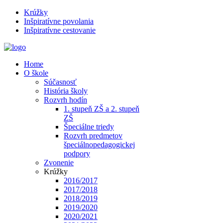
Krúžky
Inšpiratívne povolania
Inšpiratívne cestovanie
Home
O škole
Súčasnosť
História školy
Rozvrh hodín
1. stupeň ZŠ a 2. stupeň
ZŠ
Špeciálne triedy
Rozvrh predmetov
špeciálnopedagogickej
podpory
Zvonenie
Krúžky
2016/2017
2017/2018
2018/2019
2019/2020
2020/2021