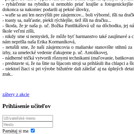
- rybárčenie na rybníku si nemohlo priať krajšie a fotogenickejšie 
dokonca sa nakoniec podarili aj pekné úlovky,
- wafle sa ani len nezvýšili pre záujemcov... boli výborné, išli na dračk
- toasty sa, našťastie, piekli rýchlejšie, tiež išli na dračku...
- škoda, že je naša p. uč. Božka Pantlikášová už na dôchodku, jej 
škole veľmi zišli,
- nikdy sme si nemysleli, že môže byť barmanstvo také zaujímavé a c
nám neprišla naša Erika Kormaníková,
- netušili sme, že naši záujemcovia o maliarske stanovište stihnú 
izby, za umelecké vedenie ďakujeme p. uč. Antolíkovej,
- nádherné tričká vytvorili rôznymi technikami (maľovanie, batikovani
- predstavte si, že na šitie na šijacom stroji sa prihlásili iba chlapci a 
- niektorí žiaci si pri výrobe bižutérie dali záležať aj na úplných det
zrak..
zábery z akcie
Prihlásenie učiteľov
Pamätaj si ma