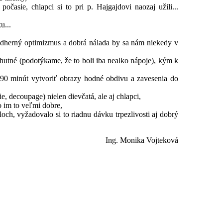
počasie, chlapci si to pri p. Hajgajdovi naozaj užili...
u...
nádherný optimizmus a dobrá nálada by sa nám niekedy v
hutné (podotýkame, že to boli iba nealko nápoje), kým k
za 90 minút vytvoriť obrazy hodné obdivu a zavesenia do
e, decoupage) nielen dievčatá, ale aj chlapci,
šlo im to veľmi dobre,
ailoch, vyžadovalo si to riadnu dávku trpezlivosti aj dobrý
Ing. Monika Vojteková