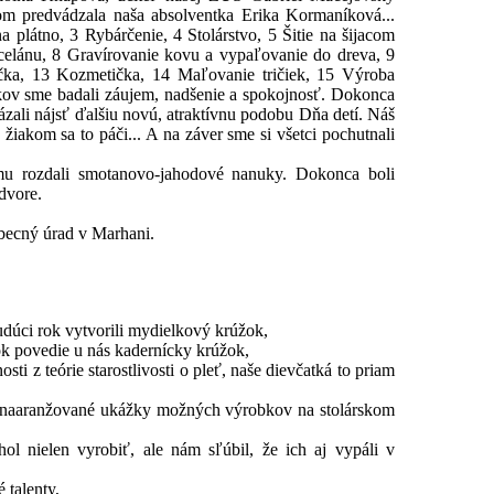
om predvádzala naša absolventka Erika Kormaníková...
a plátno, 3 Rybárčenie, 4 Stolárstvo, 5 Šitie na šijacom
celánu, 8 Gravírovanie kovu a vypaľovanie do dreva, 9
a, 13 Kozmetička, 14 Maľovanie tričiek, 15 Výroba
akov sme badali záujem, nadšenie a spokojnosť. Dokonca
ázali nájsť ďalšiu novú, atraktívnu podobu Dňa detí. Náš
iakom sa to páči... A na záver sme si všetci pochutnali
dému rozdali smotanovo-jahodové nanuky. Dokonca boli
dvore.
 obecný úrad v Marhani.
udúci rok vytvorili mydielkový krúžok,
rok povedie u nás kadernícky krúžok,
sti z teórie starostlivosti o pleť, naše dievčatká to priam
ne naaranžované ukážky možných výrobkov na stolárskom
l nielen vyrobiť, ale nám sľúbil, že ich aj vypáli v
 talenty,