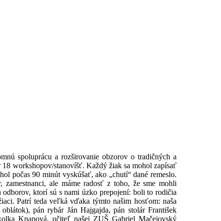
jomnú spoluprácu a rozširovanie obzorov o tradičných a
or 18 workshopov/stanovíšť. Každý žiak sa mohol zapísať
ohol počas 90 minút vyskúšať, ako „chutí“ dané remeslo.
my, zamestnanci, ale máme radosť z toho, že sme mohli
 odborov, ktorí sú s nami úzko prepojení: boli to rodičia
í žiaci. Patrí teda veľká vďaka týmto našim hosťom: naša
oblátok), pán rybár Ján Hajgajda, pán stolár František
kolka Knapová, učiteľ našej ZUŠ Gabriel Mačejovský