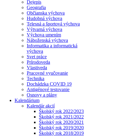
Dejepis
Geografia
Občianska výchova
Hudobná výchova
Telesná a športová výchova
Výtvarná výchova
Výchova umením
Náboženská výchova
Informatika a informatická
výchova
Svet práce
Prírodoveda
Vlastiveda
Pracovné vyučovanie
Technika
Dochádzka COVID 19
Antigénové testovanie
Osnovy a plány
Kalendárium
Kalendár akcií
Školský rok 2022/2023
Školský rok 2021/2022
Školský rok 2020/2021
Školský rok 2019/2020
Školský rok 2018/2019