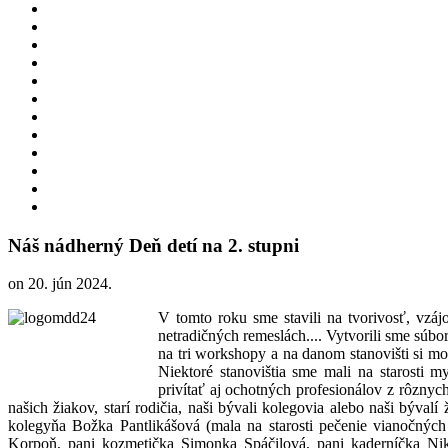
Náš nádherný Deň detí na 2. stupni
on
20. jún 2024
.
V tomto roku sme stavili na tvorivosť, vzá
netradičných remeslách.... Vytvorili sme súb
na tri workshopy a na danom stanovišti si m
Niektoré stanovištia sme mali na starosti 
privítať aj ochotných profesionálov z rôznych
našich žiakov, starí rodičia, naši bývali kolegovia alebo naši býval
kolegyňa Božka Pantlikášová (mala na starosti pečenie vianočných 
Korpoň, pani kozmetička Simonka Spáčilová, pani kaderníčka Ni