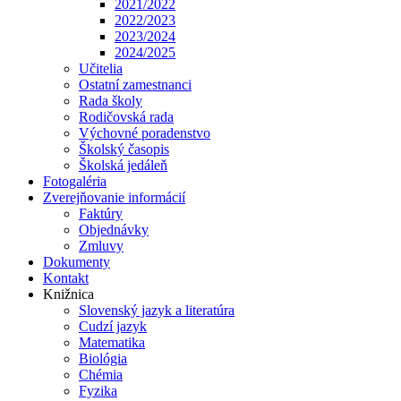
2021/2022
2022/2023
2023/2024
2024/2025
Učitelia
Ostatní zamestnanci
Rada školy
Rodičovská rada
Výchovné poradenstvo
Školský časopis
Školská jedáleň
Fotogaléria
Zverejňovanie informácií
Faktúry
Objednávky
Zmluvy
Dokumenty
Kontakt
Knižnica
Slovenský jazyk a literatúra
Cudzí jazyk
Matematika
Biológia
Chémia
Fyzika