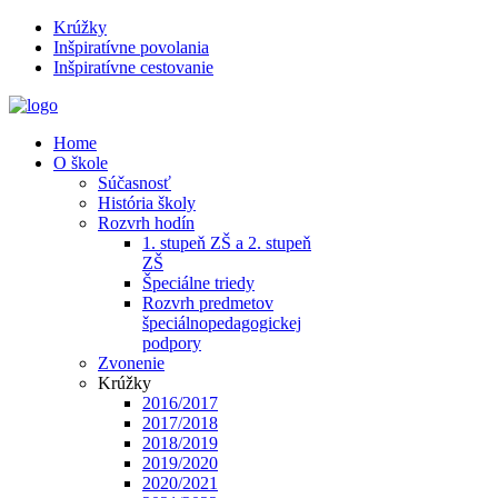
Krúžky
Inšpiratívne povolania
Inšpiratívne cestovanie
Home
O škole
Súčasnosť
História školy
Rozvrh hodín
1. stupeň ZŠ a 2. stupeň
ZŠ
Špeciálne triedy
Rozvrh predmetov
špeciálnopedagogickej
podpory
Zvonenie
Krúžky
2016/2017
2017/2018
2018/2019
2019/2020
2020/2021