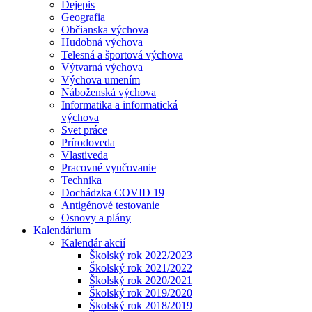
Dejepis
Geografia
Občianska výchova
Hudobná výchova
Telesná a športová výchova
Výtvarná výchova
Výchova umením
Náboženská výchova
Informatika a informatická
výchova
Svet práce
Prírodoveda
Vlastiveda
Pracovné vyučovanie
Technika
Dochádzka COVID 19
Antigénové testovanie
Osnovy a plány
Kalendárium
Kalendár akcií
Školský rok 2022/2023
Školský rok 2021/2022
Školský rok 2020/2021
Školský rok 2019/2020
Školský rok 2018/2019