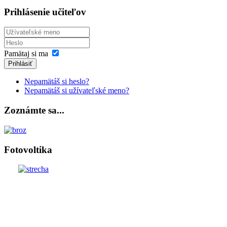
Prihlásenie učiteľov
Pamätaj si ma
Prihlásiť
Nepamätáš si heslo?
Nepamätáš si užívateľské meno?
Zoznámte sa...
Fotovoltika