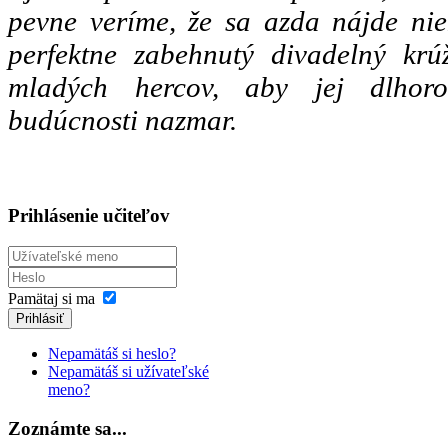
pevne veríme, že sa azda nájde nie
perfektne zabehnutý divadelný krú
mladých hercov, aby jej dlhor
budúcnosti nazmar.
Prihlásenie učiteľov
Pamätaj si ma
Prihlásiť
Nepamätáš si heslo?
Nepamätáš si užívateľské
meno?
Zoznámte sa...