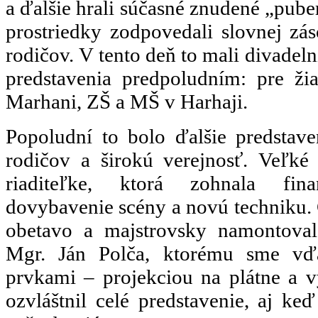
a ďalšie hrali súčasné znudené „pube
prostriedky zodpovedali slovnej zá
rodičov. V tento deň to mali divadeln
predstavenia predpoludním: pre ži
Marhani, ZŠ a MŠ v Harhaji.
Popoludní to bolo ďalšie predstave
rodičov a širokú verejnosť. Veľké
riaditeľke, ktorá zohnala fin
dovybavenie scény a novú techniku. 
obetavo a majstrovsky namontoval
Mgr. Ján Polča, ktorému sme vď
prvkami – projekciou na plátne a 
ozvláštnil celé predstavenie, aj k