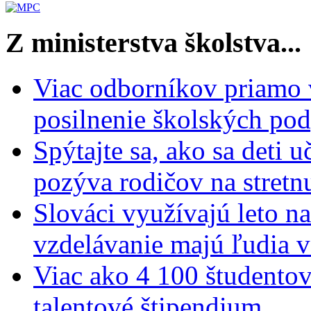
Z ministerstva školstva...
Viac odborníkov priamo 
posilnenie školských po
Spýtajte sa, ako sa deti 
pozýva rodičov na stretn
Slováci využívajú leto n
vzdelávanie majú ľudia 
Viac ako 4 100 študentov
talentové štipendium