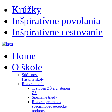
Krúžky
Inšpiratívne povolania
Inšpiratívne cestovanie
Home
O škole
Súčasnosť
História školy
Rozvrh hodín
1. stupeň ZŠ a 2. stupeň
ZŠ
Špeciálne triedy
Rozvrh predmetov
špeciálnopedagogickej
podpory