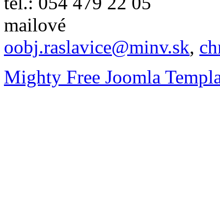
tel.: 054 479 22 05
mailové
oobj.raslavice@minv.sk
,
ch
Mighty Free Joomla Templa