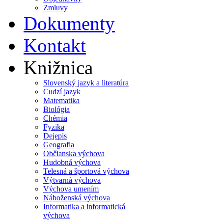
Zmluvy
Dokumenty
Kontakt
Knižnica
Slovenský jazyk a literatúra
Cudzí jazyk
Matematika
Biológia
Chémia
Fyzika
Dejepis
Geografia
Občianska výchova
Hudobná výchova
Telesná a športová výchova
Výtvarná výchova
Výchova umením
Náboženská výchova
Informatika a informatická
výchova