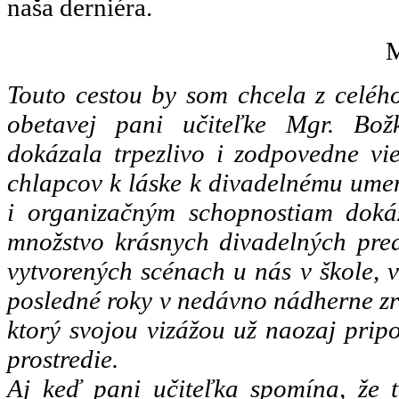
naša derniéra.
M
Touto cestou by som chcela z celéh
obetavej pani učiteľke Mgr. Božk
dokázala trpezlivo i zodpovedne vi
chlapcov k láske k divadelnému umen
i organizačným schopnostiam dokáz
množstvo krásnych divadelných pred
vytvorených scénach u nás v škole, 
posledné roky v nedávno nádherne zr
ktorý svojou vizážou už naozaj prip
prostredie.
Aj keď pani učiteľka spomína, že 