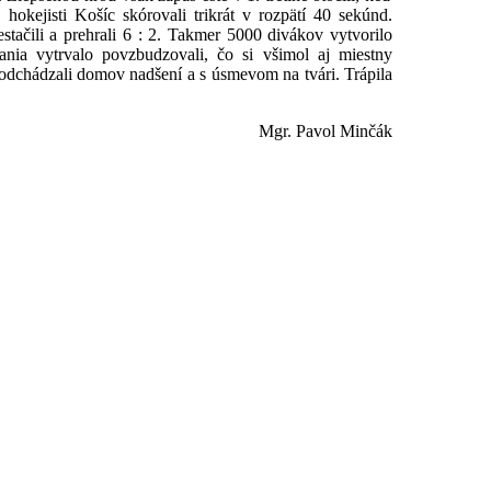
 hokejisti Košíc skórovali trikrát v rozpätí 40 sekúnd.
estačili a prehrali 6 : 2. Takmer 5000 divákov vytvorilo
čania vytrvalo povzbudzovali, čo si všimol aj miestny
 odchádzali domov nadšení a s úsmevom na tvári. Trápila
Mgr. Pavol Minčák