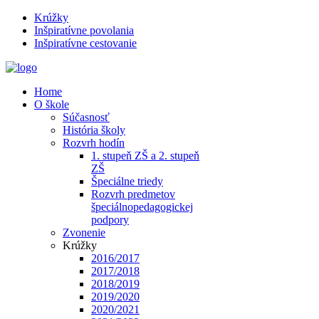
Krúžky
Inšpiratívne povolania
Inšpiratívne cestovanie
Home
O škole
Súčasnosť
História školy
Rozvrh hodín
1. stupeň ZŠ a 2. stupeň
ZŠ
Špeciálne triedy
Rozvrh predmetov
špeciálnopedagogickej
podpory
Zvonenie
Krúžky
2016/2017
2017/2018
2018/2019
2019/2020
2020/2021