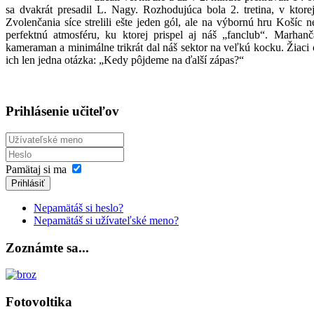
sa dvakrát presadil L. Nagy. Rozhodujúca bola 2. tretina, v ktorej
Zvolenčania síce strelili ešte jeden gól, ale na výbornú hru Košíc n
perfektnú atmosféru, ku ktorej prispel aj náš „fanclub“. Marhan
kameraman a minimálne trikrát dal náš sektor na veľkú kocku. Žiaci
ich len jedna otázka: „Kedy pôjdeme na ďalší zápas?“
Prihlásenie učiteľov
Pamätaj si ma
Prihlásiť
Nepamätáš si heslo?
Nepamätáš si užívateľské meno?
Zoznámte sa...
Fotovoltika