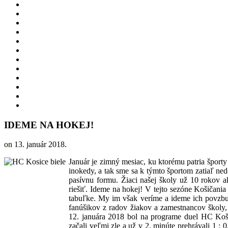
IDEME NA HOKEJ!
on
13. január 2018
.
Január je zimný mesiac, ku ktorému patria športy
inokedy, a tak sme sa k týmto športom zatiaľ ned
pasívnu formu. Žiaci našej školy už 10 rokov a
riešiť. Ideme na hokej! V tejto sezóne Košičani
tabuľke. My im však veríme a ideme ich povzbu
fanúšikov z radov žiakov a zamestnancov školy, 
12. januára 2018 bol na programe duel HC Ko
začali veľmi zle a už v 2. minúte prehrávali 1 : 0