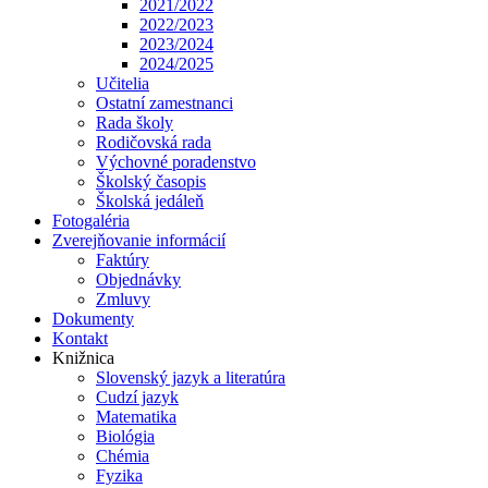
2021/2022
2022/2023
2023/2024
2024/2025
Učitelia
Ostatní zamestnanci
Rada školy
Rodičovská rada
Výchovné poradenstvo
Školský časopis
Školská jedáleň
Fotogaléria
Zverejňovanie informácií
Faktúry
Objednávky
Zmluvy
Dokumenty
Kontakt
Knižnica
Slovenský jazyk a literatúra
Cudzí jazyk
Matematika
Biológia
Chémia
Fyzika