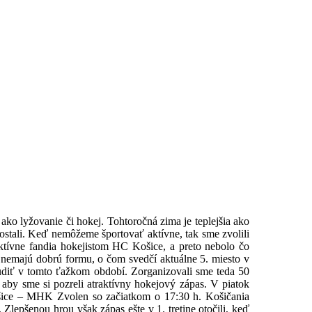
 ako lyžovanie či hokej. Tohtoročná zima je teplejšia ako
ostali. Keď nemôžeme športovať aktívne, tak sme zvolili
ktívne fandia hokejistom HC Košice, a preto nebolo čo
a nemajú dobrú formu, o čom svedčí aktuálne 5. miesto v
diť v tomto ťažkom období. Zorganizovali sme teda 50
aby sme si pozreli atraktívny hokejový zápas. V piatok
šice – MHK Zvolen so začiatkom o 17:30 h. Košičania
. Zlepšenou hrou však zápas ešte v 1. tretine otočili, keď