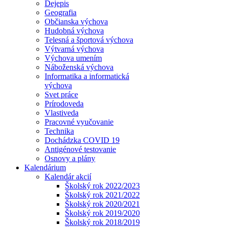
Dejepis
Geografia
Občianska výchova
Hudobná výchova
Telesná a športová výchova
Výtvarná výchova
Výchova umením
Náboženská výchova
Informatika a informatická
výchova
Svet práce
Prírodoveda
Vlastiveda
Pracovné vyučovanie
Technika
Dochádzka COVID 19
Antigénové testovanie
Osnovy a plány
Kalendárium
Kalendár akcií
Školský rok 2022/2023
Školský rok 2021/2022
Školský rok 2020/2021
Školský rok 2019/2020
Školský rok 2018/2019