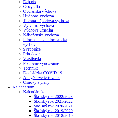
Dejepis
Geografia
Občianska výchova
Hudobná výchova
Telesná a športová výchova
Výtvarná výchova
Výchova umením
Náboženská výchova
Informatika a informatická
výchova
Svet práce
Prírodoveda
Vlastiveda
Pracovné vyučovanie
Technika
Dochádzka COVID 19
Antigénové testovanie
Osnovy a plány
Kalendárium
Kalendár akcií
Školský rok 2022/2023
Školský rok 2021/2022
Školský rok 2020/2021
Školský rok 2019/2020
Školský rok 2018/2019