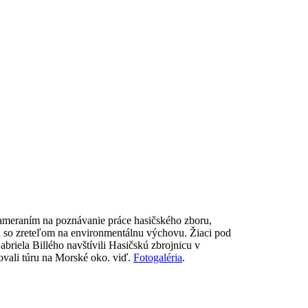
zameraním na poznávanie práce hasičského zboru,
ku so zreteľom na environmentálnu výchovu. Žiaci pod
riela Billého navštívili Hasičskú zbrojnicu v
ovali túru na Morské oko. viď.
Fotogaléria
.