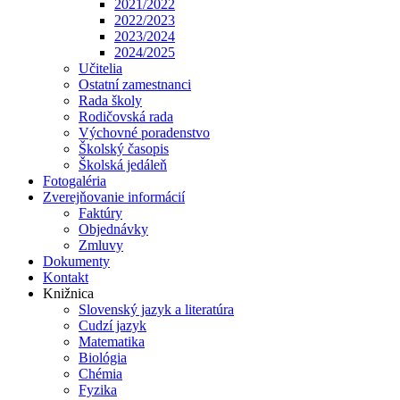
2021/2022
2022/2023
2023/2024
2024/2025
Učitelia
Ostatní zamestnanci
Rada školy
Rodičovská rada
Výchovné poradenstvo
Školský časopis
Školská jedáleň
Fotogaléria
Zverejňovanie informácií
Faktúry
Objednávky
Zmluvy
Dokumenty
Kontakt
Knižnica
Slovenský jazyk a literatúra
Cudzí jazyk
Matematika
Biológia
Chémia
Fyzika