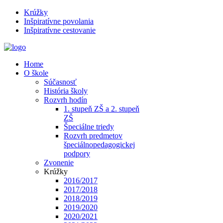
Krúžky
Inšpiratívne povolania
Inšpiratívne cestovanie
Home
O škole
Súčasnosť
História školy
Rozvrh hodín
1. stupeň ZŠ a 2. stupeň
ZŠ
Špeciálne triedy
Rozvrh predmetov
špeciálnopedagogickej
podpory
Zvonenie
Krúžky
2016/2017
2017/2018
2018/2019
2019/2020
2020/2021