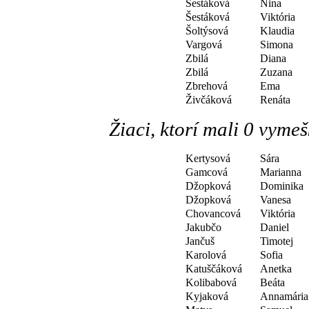
Šestáková
Nina
Šestáková
Viktória
Šoltýsová
Klaudia
Vargová
Simona
Zbilá
Diana
Zbilá
Zuzana
Zbrehová
Ema
Živčáková
Renáta
Žiaci, ktorí mali 0 vyme
Kertysová
Sára
Gamcová
Marianna
Džopková
Dominika
Džopková
Vanesa
Chovancová
Viktória
Jakubčo
Daniel
Jančuš
Timotej
Karolová
Sofia
Katuščáková
Anetka
Kolibabová
Beáta
Kyjaková
Annamária