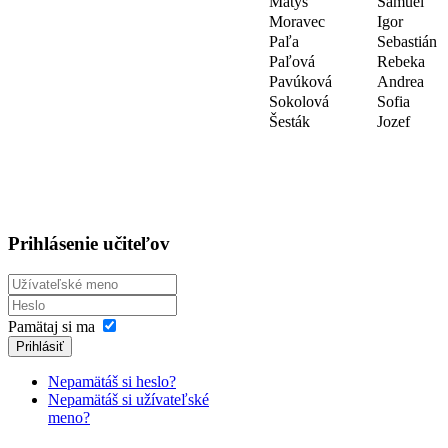
Matys
Samuel
Moravec
Igor
Paľa
Sebastián
Paľová
Rebeka
Pavúková
Andrea
Sokolová
Sofia
Šesták
Jozef
Prihlásenie učiteľov
Pamätaj si ma
Prihlásiť
Nepamätáš si heslo?
Nepamätáš si užívateľské
meno?