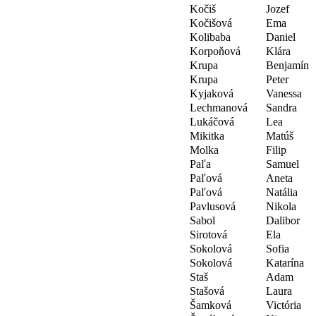
Kočiš
Jozef
Kočišová
Ema
Kolibaba
Daniel
Korpoňová
Klára
Krupa
Benjamín
Krupa
Peter
Kyjaková
Vanessa
Lechmanová
Sandra
Lukáčová
Lea
Mikitka
Matúš
Molka
Filip
Paľa
Samuel
Paľová
Aneta
Paľová
Natália
Pavlusová
Nikola
Sabol
Dalibor
Sirotová
Ela
Sokolová
Sofia
Sokolová
Katarína
Staš
Adam
Stašová
Laura
Šamková
Victória