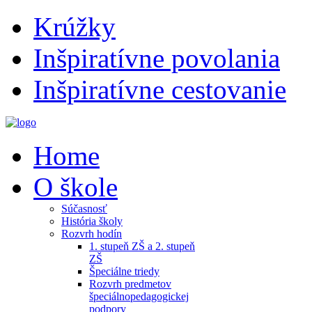
Krúžky
Inšpiratívne povolania
Inšpiratívne cestovanie
Home
O škole
Súčasnosť
História školy
Rozvrh hodín
1. stupeň ZŠ a 2. stupeň
ZŠ
Špeciálne triedy
Rozvrh predmetov
špeciálnopedagogickej
podpory