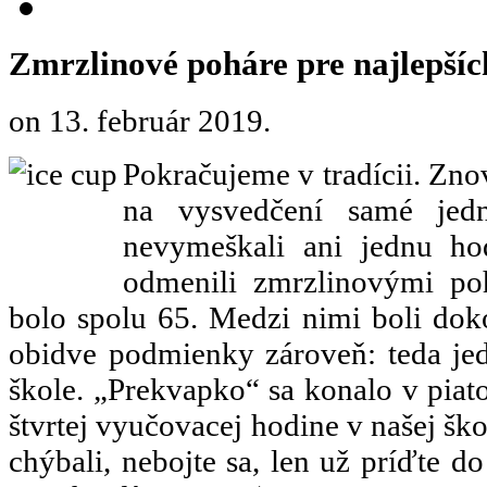
Zmrzlinové poháre pre najlepšíc
on
13. február 2019
.
Pokračujeme v tradícii. Zno
na vysvedčení samé jedno
nevymeškali ani jednu ho
odmenili zmrzlinovými po
bolo spolu 65. Medzi nimi boli dokon
obidve podmienky zároveň: teda jed
škole. „Prekvapko“ sa konalo v piato
štvrtej vyučovacej hodine v našej škols
chýbali, nebojte sa, len už príďte 