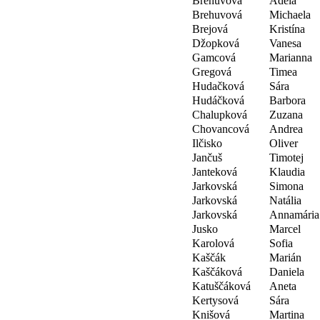
Brehuvová
Adela
Brehuvová
Michaela
Brejová
Kristína
Džopková
Vanesa
Gamcová
Marianna
Gregová
Timea
Hudačková
Sára
Hudáčková
Barbora
Chalupková
Zuzana
Chovancová
Andrea
Ilčisko
Oliver
Jančuš
Timotej
Janteková
Klaudia
Jarkovská
Simona
Jarkovská
Natália
Jarkovská
Annamária
Jusko
Marcel
Karolová
Sofia
Kaščák
Marián
Kaščáková
Daniela
Katuščáková
Aneta
Kertysová
Sára
Knišová
Martina