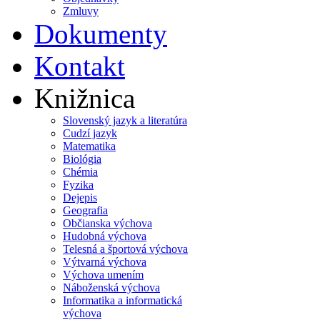
Zmluvy
Dokumenty
Kontakt
Knižnica
Slovenský jazyk a literatúra
Cudzí jazyk
Matematika
Biológia
Chémia
Fyzika
Dejepis
Geografia
Občianska výchova
Hudobná výchova
Telesná a športová výchova
Výtvarná výchova
Výchova umením
Náboženská výchova
Informatika a informatická
výchova