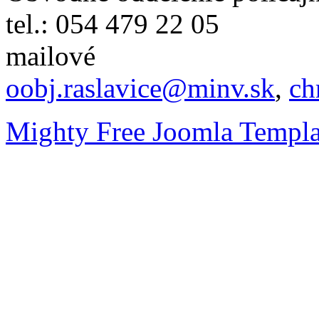
tel.: 054 479 22 05
mailové
oobj.raslavice@minv.sk
,
ch
Mighty Free Joomla Templa