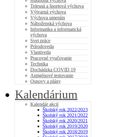
Hudobná výchova
Telesná a športová výchova
Výtvarná výchova
Výchova umením
Náboženská výchova
Informatika a informatická
výchova
Svet práce
Prírodoveda
Vlastiveda
Pracovné vyučovanie
Technika
Dochádzka COVID 19
Antigénové testovanie
Osnovy a plány
Kalendárium
Kalendár akcií
Školský rok 2022/2023
Školský rok 2021/2022
Školský rok 2020/2021
Školský rok 2019/2020
Školský rok 2018/2019