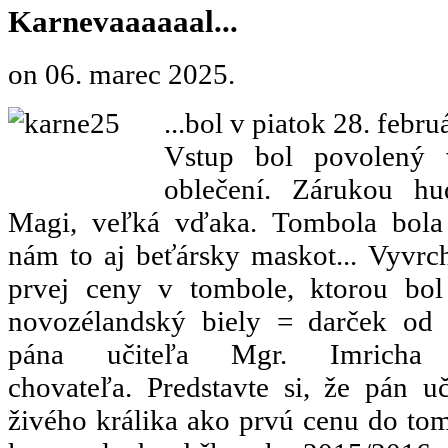
Karnevaaaaaal...
on
06. marec 2025
.
...bol v piatok 28. febru
Vstup bol povolený 
oblečení. Zárukou hu
Magi, veľká vďaka. Tombola bola n
nám to aj beťársky maskot... Vyvrc
prvej ceny v tombole, ktorou bol 
novozélandský biely = darček od
pána učiteľa Mgr. Imricha S
chovateľa. Predstavte si, že pán u
živého králika ako prvú cenu do to