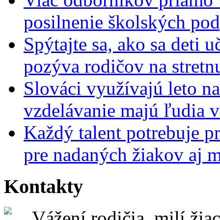
posilnenie školských po
Spýtajte sa, ako sa deti 
pozýva rodičov na stretn
Slováci využívajú leto n
vzdelávanie majú ľudia 
Každý talent potrebuje pr
pre nadaných žiakov aj 
Kontakty
Vážení rodičia, milí žiac