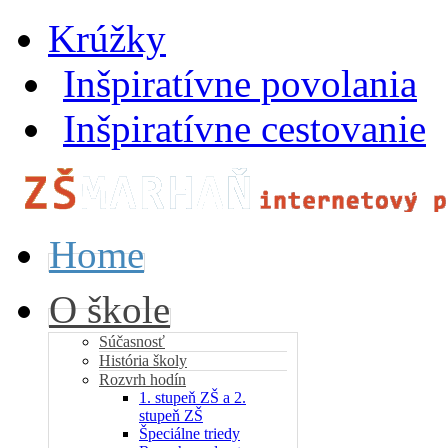
Krúžky
Inšpiratívne povolania
Inšpiratívne cestovanie
Home
O škole
Súčasnosť
História školy
Rozvrh hodín
1. stupeň ZŠ a 2.
stupeň ZŠ
Špeciálne triedy