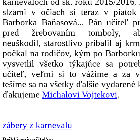
karnevaloch od šk. roku 2015/2016. 
slzami v očiach si teraz v piatok 
Barborka Baňasová... Pán učiteľ pr
pred žrebovaním tomboly, 
neuškodil, starostlivo pribalil aj k
počkal na rodičov, kým po Barborku
vysvetlil všetko týkajúce sa potrebn
učiteľ, veľmi si to vážime a za
tešíme sa na všetky ďalšie vydarené k
ďakujeme
Michalovi Vojtekovi
.
zábery z karnevalu
Prihlásenie učiteľov