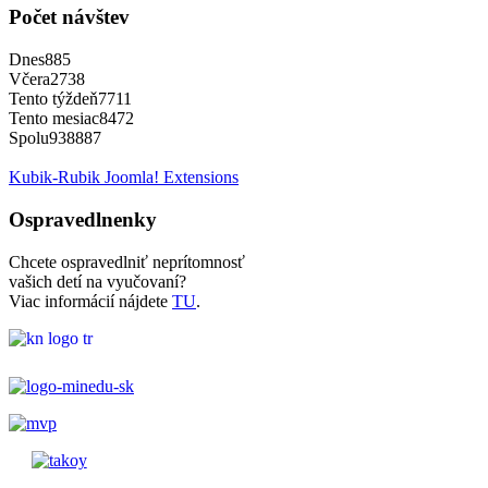
Počet návštev
Dnes
885
Včera
2738
Tento týždeň
7711
Tento mesiac
8472
Spolu
938887
Kubik-Rubik Joomla! Extensions
Ospravedlnenky
Chcete ospravedlniť neprítomnosť
vašich detí na vyučovaní?
Viac informácií nájdete
TU
.