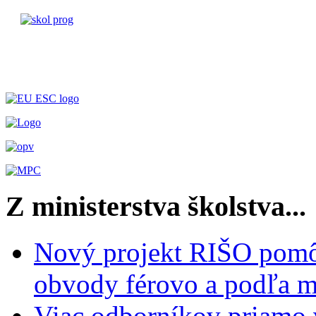
Z ministerstva školstva...
Nový projekt RIŠO pomôž
obvody férovo a podľa m
Viac odborníkov priamo 