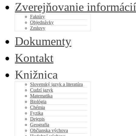
Zverejňovanie informáci
Faktúry
Objednávky
Zmluvy
Dokumenty
Kontakt
Knižnica
Slovenský jazyk a literatúra
Cudzí jazyk
Matematika
Biológia
Chémia
Fyzika
Dejepis
Geografia
Občianska výchova