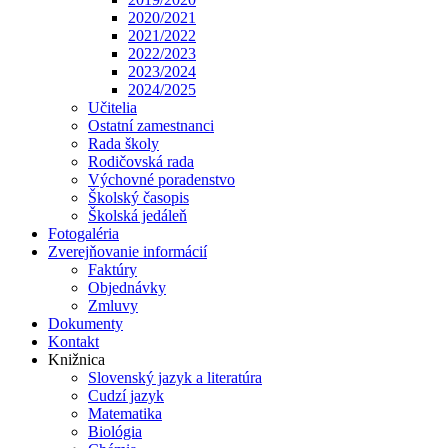
2020/2021
2021/2022
2022/2023
2023/2024
2024/2025
Učitelia
Ostatní zamestnanci
Rada školy
Rodičovská rada
Výchovné poradenstvo
Školský časopis
Školská jedáleň
Fotogaléria
Zverejňovanie informácií
Faktúry
Objednávky
Zmluvy
Dokumenty
Kontakt
Knižnica
Slovenský jazyk a literatúra
Cudzí jazyk
Matematika
Biológia