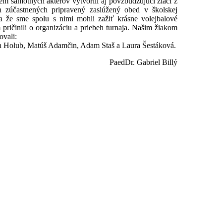
em samotných aktérov vytvorili aj povzbudzujúci žiaci z
h zúčastnených pripravený zaslúžený obed v školskej
 a že sme spolu s nimi mohli zažiť krásne volejbalové
ričinili o organizáciu a priebeh turnaja. Našim žiakom
ovali:
án Holub, Matúš Adamčin, Adam Staš a Laura Šestáková.
PaedDr. Gabriel Billý