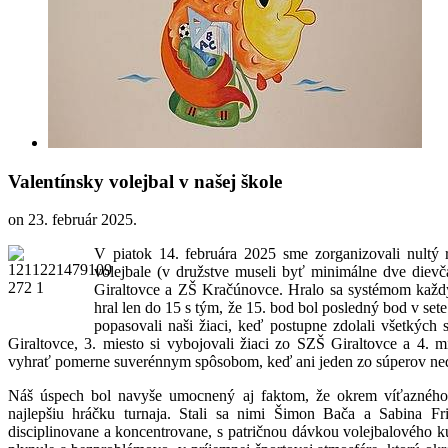
Valentínsky volejbal v našej škole
on
23. február 2025
.
V piatok 14. februára 2025 sme zorganizovali nultý 
volejbale (v družstve museli byť minimálne dve dievča
Giraltovce a ZŠ Kračúnovce. Hralo sa systémom každý
hral len do 15 s tým, že 15. bod bol posledný bod v set
popasovali naši žiaci, keď postupne zdolali všetkých
Giraltovce, 3. miesto si vybojovali žiaci zo SZŠ Giraltovce a 4. 
vyhrať pomerne suverénnym spôsobom, keď ani jeden zo súperov ned
Náš úspech bol navyše umocnený aj faktom, že okrem víťazného p
najlepšiu hráčku turnaja. Stali sa nimi Šimon Bača a Sabina Fr
disciplinovane a koncentrovane, s patričnou dávkou volejbalového k