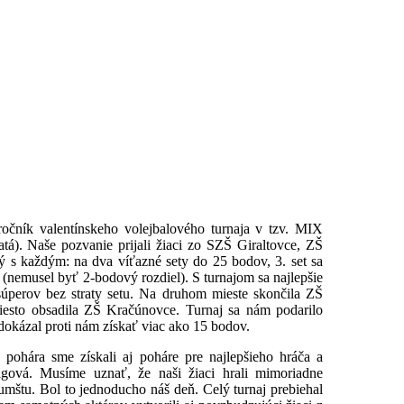
ročník valentínskeho volejbalového turnaja v tzv. MIX
tá). Naše pozvanie prijali žiaci zo SZŠ Giraltovce, ZŠ
 s každým: na dva víťazné sety do 25 bodov, 3. set sa
e (nemusel byť 2-bodový rozdiel). S turnajom sa najlepšie
 súperov bez straty setu. Na druhom mieste skončila ZŠ
miesto obsadila ZŠ Kračúnovce. Turnaj sa nám podarilo
okázal proti nám získať viac ako 15 bodov.
ohára sme získali aj poháre pre najlepšieho hráča a
igová. Musíme uznať, že naši žiaci hrali mimoriadne
umštu. Bol to jednoducho náš deň. Celý turnaj prebiehal