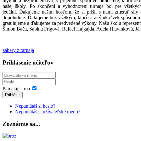
plynule a bezproblémovo, v príjemnej športovej atmosfére, ktorú okr
našej školy. Po skončení a vyhodnotení turnaja bol pre všetkýc
jedálni. Ďakujeme našim hosťom, že si prišli s nami zmerať sily
dopoludnie. Ďakujeme tiež všetkým, ktorí sa akýmkoľvek spôsobom p
gratulujeme a ďakujeme za predvedené výkony. Našu školu reprezent
Šimon Bača, Sabina Frigová, Rafael Hajgajda, Adela Hlavinková, J
zábery z turnaja
Prihlásenie učiteľov
Pamätaj si ma
Prihlásiť
Nepamätáš si heslo?
Nepamätáš si užívateľské meno?
Zoznámte sa...