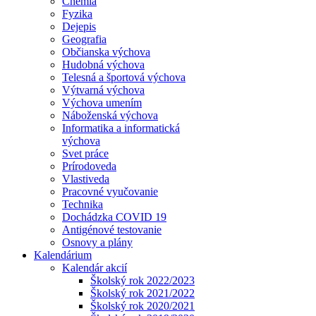
Chémia
Fyzika
Dejepis
Geografia
Občianska výchova
Hudobná výchova
Telesná a športová výchova
Výtvarná výchova
Výchova umením
Náboženská výchova
Informatika a informatická
výchova
Svet práce
Prírodoveda
Vlastiveda
Pracovné vyučovanie
Technika
Dochádzka COVID 19
Antigénové testovanie
Osnovy a plány
Kalendárium
Kalendár akcií
Školský rok 2022/2023
Školský rok 2021/2022
Školský rok 2020/2021