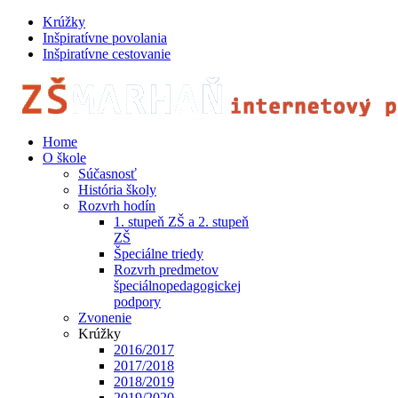
Krúžky
Inšpiratívne povolania
Inšpiratívne cestovanie
Home
O škole
Súčasnosť
História školy
Rozvrh hodín
1. stupeň ZŠ a 2. stupeň
ZŠ
Špeciálne triedy
Rozvrh predmetov
špeciálnopedagogickej
podpory
Zvonenie
Krúžky
2016/2017
2017/2018
2018/2019
2019/2020