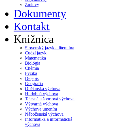
Zmluvy
Dokumenty
Kontakt
Knižnica
Slovenský jazyk a literatúra
Cudzí jazyk
Matematika
Biológia
Chémia
Fyzika
Dejepis
Geografia
Občianska výchova
Hudobná výchova
Telesná a športová výchova
Výtvarná výchova
Výchova umením
Náboženská výchova
Informatika a informatická
výchova