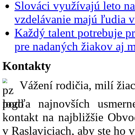
Slováci využívajú leto n
vzdelávanie majú ľudia 
Každý talent potrebuje pr
pre nadaných žiakov aj 
Kontakty
Vážení rodičia, milí žiac
podľa najnovších usmer
kontakt na najbližšie Obvo
v Raslaviciach, aby ste ho 