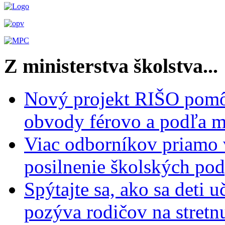
Z ministerstva školstva...
Nový projekt RIŠO pomôž
obvody férovo a podľa m
Viac odborníkov priamo 
posilnenie školských po
Spýtajte sa, ako sa deti 
pozýva rodičov na stretn