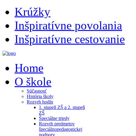
Krúžky
Inšpiratívne povolania
Inšpiratívne cestovanie
Home
O škole
Súčasnosť
História školy
Rozvrh hodín
1. stupeň ZŠ a 2. stupeň
ZŠ
Špeciálne triedy
Rozvrh predmetov
špeciálnopedagogickej
podpory