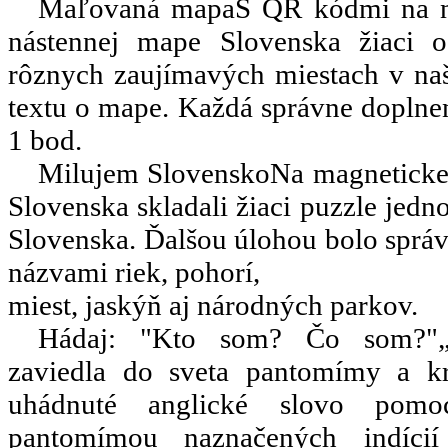
Maľovaná mapa
S QR kódmi na n
nástennej mape Slovenska žiaci o
rôznych zaujímavých miestach v našej
textu o mape. Každá správne doplne
1 bod.
Milujem Slovensko
Na magneticke
Slovenska skladali žiaci puzzle jedn
Slovenska. Ďalšou úlohou bolo sprá
názvami riek, pohorí,
miest, jaskýň aj národných parkov.
Hádaj: "Kto som? Čo som?"
zaviedla do sveta pantomímy a kr
uhádnuté anglické slovo pomo
pantomímou naznačených indícií