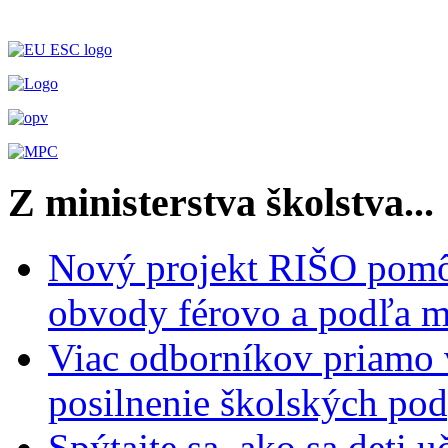
Z ministerstva školstva...
Nový projekt RIŠO pomôž
obvody férovo a podľa m
Viac odborníkov priamo 
posilnenie školských po
Spýtajte sa, ako sa deti 