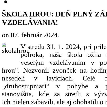
ŠKOLA HROU: DEŇ PLNÝ ZÁ
VZDELÁVANIA!
on
07. február 2024
.
V stredu 31. 1. 2024, pri príl
polroka, naša škola ožila
veselým vzdelávaním v po
hrou". Nezvonil zvonček na hodiny
nesedeli v laviciach. Celé d
„druhostupniari“ v pohybe a p
stanovištia, kde sa stretli s vý
ich nielen zabavili, ale aj obohatili o