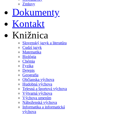
Zmluvy
Dokumenty
Kontakt
Knižnica
Slovenský jazyk a literatúra
Cudzí jazyk
Matematika
Biológia
Chémia
Fyzika
Dejepis
Geografia
Občianska výchova
Hudobná výchova
Telesná a športová výchova
Výtvarná výchova
Výchova umením
Náboženská výchova
Informatika a informatická
výchova