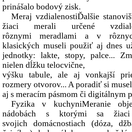
prinášalo bodový zisk.
Meraj vzdialenosti
Ďalšie stanoviš
žiaci merali určené vzdia
rôznymi meradlami a v rôznyc
klasických museli použiť aj dnes 
jednotky: lakte, stopy, palce... Z
nielen dĺžku telocvične,
výšku tabule, ale aj vonkajší pri
rozmery otvorov... A poradiť si musel
aj s meracím pásmom či digitálnym 
Fyzika v kuchyni
Meranie obj
nádobách s ktorými sa žiaci
svojich domácnostiach (dóza, džbá