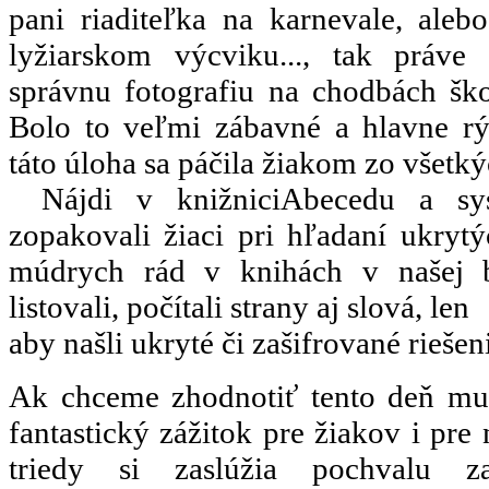
pani riaditeľka na karnevale, aleb
lyžiarskom výcviku..., tak práve
správnu fotografiu na chodbách školy
Bolo to veľmi zábavné a hlavne rý
táto úloha sa páčila žiakom zo všetký
Nájdi v knižnici
Abecedu a sys
zopakovali žiaci pri hľadaní ukrytý
múdrych rád v knihách v našej b
listovali, počítali strany aj slová, len
aby našli ukryté či zašifrované riešen
Ak chceme zhodnotiť tento deň mus
fantastický zážitok pre žiakov i pre
triedy si zaslúžia pochvalu 