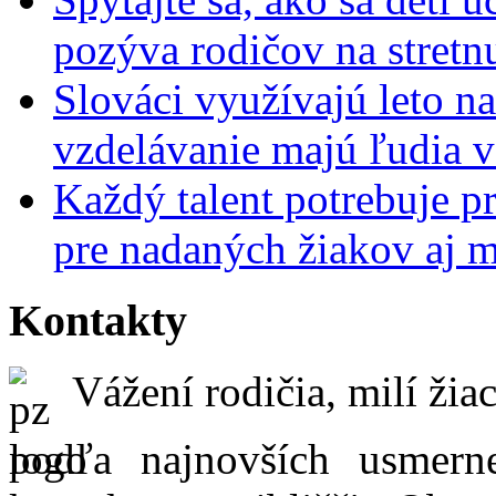
pozýva rodičov na stretn
Slováci využívajú leto n
vzdelávanie majú ľudia 
Každý talent potrebuje pr
pre nadaných žiakov aj 
Kontakty
Vážení rodičia, milí žiac
podľa najnovších usmer