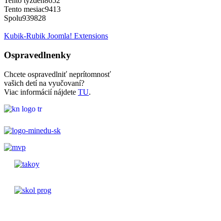
Tento týždeň
8652
Tento mesiac
9413
Spolu
939828
Kubik-Rubik Joomla! Extensions
Ospravedlnenky
Chcete ospravedlniť neprítomnosť
vašich detí na vyučovaní?
Viac informácií nájdete
TU
.