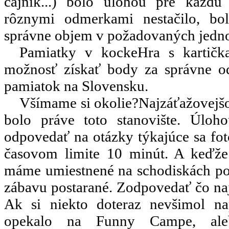
čajník...) bolo úlohou pre každú 
rôznymi odmerkami nestačilo, bolo
správne objem v požadovaných jedn
Pamiatky v kocke
Hra s kartičk
možnosť získať body za správne od
pamiatok na Slovensku.
Všímame si okolie?
Najzáťažovejš
bolo práve toto stanovište. Úloh
odpovedať na otázky týkajúce sa foto
časovom limite 10 minút. A keďže t
máme umiestnené na schodiskách po c
zábavu postarané. Zodpovedať čo naj
Ak si niekto doteraz nevšimol na
opekalo na Funny Campe, al