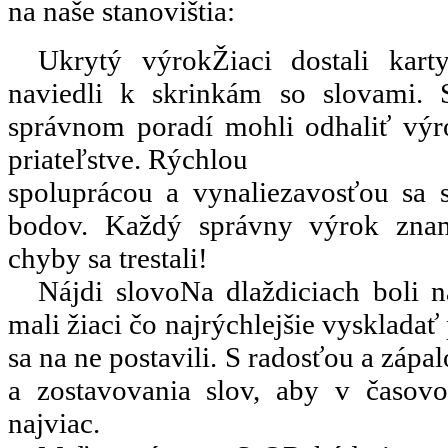
na naše stanovištia:
Ukrytý výrok
Žiaci dostali kart
naviedli k skrinkám so slovami. 
správnom poradí mohli odhaliť vý
priateľstve. Rýchlou
spoluprácou a vynaliezavosťou sa s
bodov. Každý správny výrok znam
chyby sa trestali!
Nájdi slovo
Na dlaždiciach boli n
mali žiaci čo najrýchlejšie vyskladať
sa na ne postavili. S radosťou a zápa
a zostavovania slov, aby v časovo
najviac.