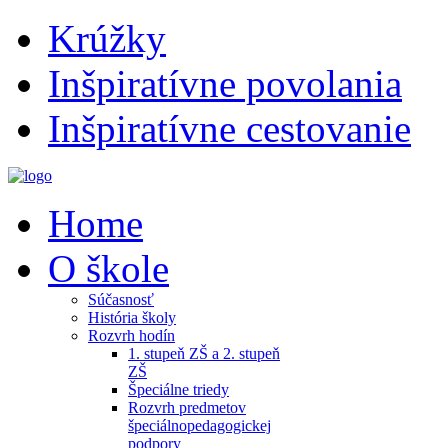
Krúžky
Inšpiratívne povolania
Inšpiratívne cestovanie
Home
O škole
Súčasnosť
História školy
Rozvrh hodín
1. stupeň ZŠ a 2. stupeň
ZŠ
Špeciálne triedy
Rozvrh predmetov
špeciálnopedagogickej
podpory