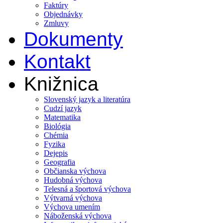
Faktúry
Objednávky
Zmluvy
Dokumenty
Kontakt
Knižnica
Slovenský jazyk a literatúra
Cudzí jazyk
Matematika
Biológia
Chémia
Fyzika
Dejepis
Geografia
Občianska výchova
Hudobná výchova
Telesná a športová výchova
Výtvarná výchova
Výchova umením
Náboženská výchova