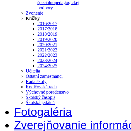
špeciálnopedagogickej
podpory
Zvonenie
Krúžky
2016/2017
2017/2018
2018/2019
2019/2020
2020/2021
2021/2022
2022/2023
2023/2024
2024/2025
Učitelia
Ostatní zamestnanci
Rada školy
Rodičovská rada
Výchovné poradenstvo
Školský časopis
Školská jedáleň
Fotogaléria
Zverejňovanie informác