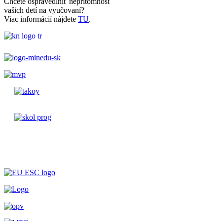
Chcete ospravedlniť neprítomnosť
vašich detí na vyučovaní?
Viac informácií nájdete
TU
.