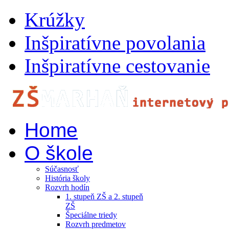
Krúžky
Inšpiratívne povolania
Inšpiratívne cestovanie
Home
O škole
Súčasnosť
História školy
Rozvrh hodín
1. stupeň ZŠ a 2. stupeň
ZŠ
Špeciálne triedy
Rozvrh predmetov