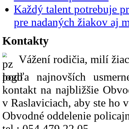
Každý talent potrebuje pr
pre nadaných žiakov aj 
Kontakty
Vážení rodičia, milí žiac
podľa najnovších usmer
kontakt na najbližšie Obvo
v Raslaviciach, aby ste ho 
Obvodné oddelenie policajn
tel.: 054 479 22 05