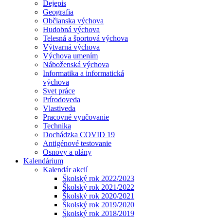
Dejepis
Geografia
Občianska výchova
Hudobná výchova
Telesná a športová výchova
Výtvarná výchova
Výchova umením
Náboženská výchova
Informatika a informatická
výchova
Svet práce
Prírodoveda
Vlastiveda
Pracovné vyučovanie
Technika
Dochádzka COVID 19
Antigénové testovanie
Osnovy a plány
Kalendárium
Kalendár akcií
Školský rok 2022/2023
Školský rok 2021/2022
Školský rok 2020/2021
Školský rok 2019/2020
Školský rok 2018/2019