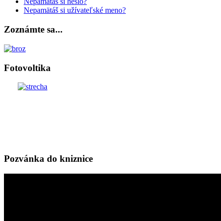
Nepamätáš si heslo?
Nepamätáš si užívateľské meno?
Zoznámte sa...
Fotovoltika
Pozvánka do kniznice