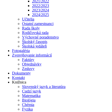
2021/2022
2022/2023
2023/2024
2024/2025
Učitelia
Ostatní zamestnanci
Rada školy
Rodičovská rada
Výchovné poradenstvo
Školský časopis
Školská jedáleň
Fotogaléria
Zverejňovanie informácií
Faktúry
Objednávky
Zmluvy
Dokumenty
Kontakt
Knižnica
Slovenský jazyk a literatúra
Cudzí jazyk
Matematika
Biológia
Chémia
Fyzika