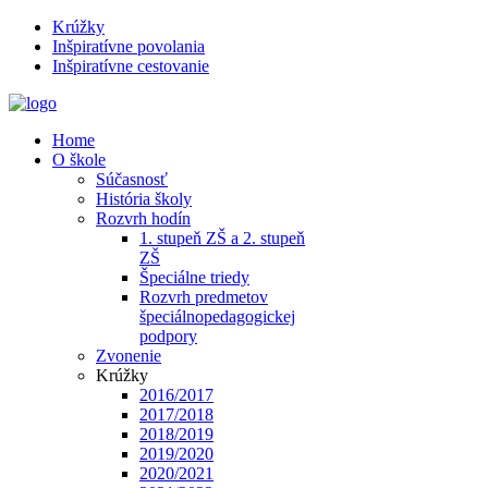
Krúžky
Inšpiratívne povolania
Inšpiratívne cestovanie
Home
O škole
Súčasnosť
História školy
Rozvrh hodín
1. stupeň ZŠ a 2. stupeň
ZŠ
Špeciálne triedy
Rozvrh predmetov
špeciálnopedagogickej
podpory
Zvonenie
Krúžky
2016/2017
2017/2018
2018/2019
2019/2020
2020/2021