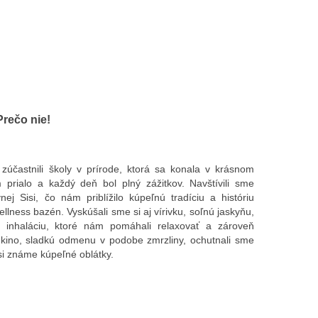
rečo nie!
účastnili školy v prírode, ktorá sa konala v krásnom
prialo a každý deň bol plný zážitkov. Navštívili sme
nej Sisi, čo nám priblížilo kúpeľnú tradíciu a históriu
llness bazén. Vyskúšali sme si aj vírivku, soľnú jaskyňu,
vú inhaláciu, ktoré nám pomáhali relaxovať a zároveň
aj kino, sladkú odmenu v podobe zmrzliny, ochutnali sme
 si známe kúpeľné oblátky.