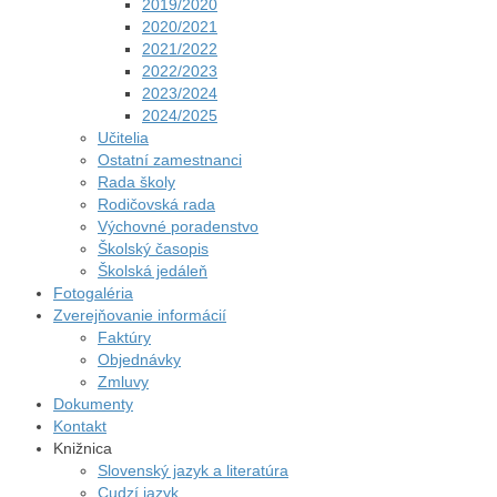
2019/2020
2020/2021
2021/2022
2022/2023
2023/2024
2024/2025
Učitelia
Ostatní zamestnanci
Rada školy
Rodičovská rada
Výchovné poradenstvo
Školský časopis
Školská jedáleň
Fotogaléria
Zverejňovanie informácií
Faktúry
Objednávky
Zmluvy
Dokumenty
Kontakt
Knižnica
Slovenský jazyk a literatúra
Cudzí jazyk