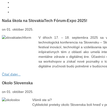
Naša škola na SlovakiaTech Fórum-Expo 2025!
on
01. október 2025
.
V dňoch 17. – 18. septembra 2025 sa v K
technologická konferencia na Slovensku – 
festival inovácií, technológií a vzdelávania s
inšpiratívnych tém z oblastí ako umelá intel
mentálne zdravie v digitálnej ére. Účastníci
sa workshopov a získať nové poznatky o t
digitálne zručnosti budú potrebné v budúcnos
Čítať ďalej...
Okolo Slovenska
on
01. október 2025
.
Všimli ste si?
Cyklistické preteky okolo Slovenska boli hneď v 