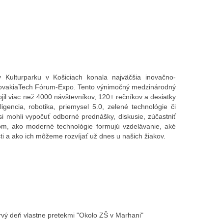
ulturparku v Košiciach konala najväčšia inovačno-
SlovakiaTech Fórum-Expo. Tento výnimočný medzinárodný
pojil viac než 4000 návštevníkov, 120+ rečníkov a desiatky
igencia, robotika, priemysel 5.0, zelené technológie či
 si mohli vypočuť odborné prednášky, diskusie, zúčastniť
om, ako moderné technológie formujú vzdelávanie, aké
ti a ako ich môžeme rozvíjať už dnes u našich žiakov.
prvý deň vlastne pretekmi "Okolo ZŠ v Marhani"