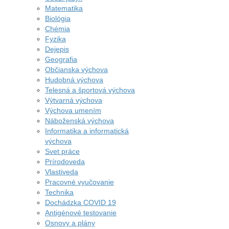
Matematika
Biológia
Chémia
Fyzika
Dejepis
Geografia
Občianska výchova
Hudobná výchova
Telesná a športová výchova
Výtvarná výchova
Výchova umením
Náboženská výchova
Informatika a informatická
výchova
Svet práce
Prírodoveda
Vlastiveda
Pracovné vyučovanie
Technika
Dochádzka COVID 19
Antigénové testovanie
Osnovy a plány