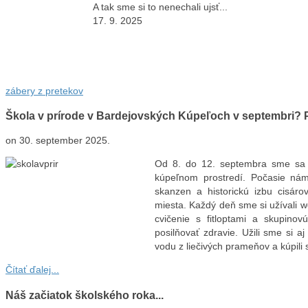
A tak sme si to nenechali ujsť...
17. 9. 2025
zábery z pretekov
Škola v prírode v Bardejovských Kúpeľoch v septembri? P
on
30. september 2025
.
Od 8. do 12. septembra sme sa z
kúpeľnom prostredí. Počasie nám 
skanzen a historickú izbu cisárov
miesta. Každý deň sme si užívali we
cvičenie s fitloptami a skupino
posilňovať zdravie. Užili sme si 
vodu z liečivých prameňov a kúpili
Čítať ďalej...
Náš začiatok školského roka...