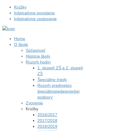
Krúžky
Inšpiratívne povolania
Inšpiratívne cestovanie
Home
O škole
Súčasnosť
História školy
Rozvrh hodín
1. stupeň ZŠ a 2. stupeň
ZŠ
Špeciálne triedy
Rozvrh predmetov
špeciálnopedagogickej
podpory
Zvonenie
Krúžky
2016/2017
2017/2018
2018/2019